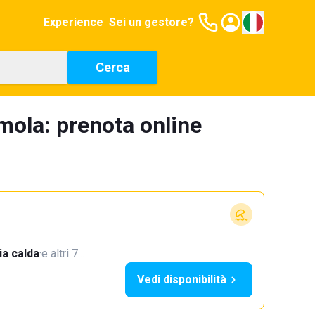
Experience
Sei un gestore?
Cerca
mola: prenota online
a calda
·
e altri 7…
Vedi disponibilità