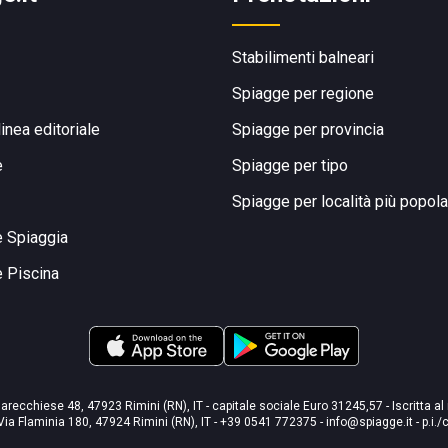
Stabilimenti balneari
Spiagge per regione
linea editoriale
Spiagge per provincia
e
Spiagge per tipo
Spiagge per località più popola
e Spiaggia
e Piscina
arecchiese 48, 47923 Rimini (RN), IT - capitale sociale Euro 31245,57 - Iscritta al
Via Flaminia 180, 47924 Rimini (RN), IT
-
+39 0541 772375
-
info@spiagge.it
- p.i