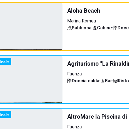
Aloha Beach
Marina Romea
Sabbiosa
·
Cabine
·
Docci
Agriturismo "La Rinaldi
Faenza
Doccia calda
·
Bar
·
Rist
AltroMare la Piscina d
Faenza