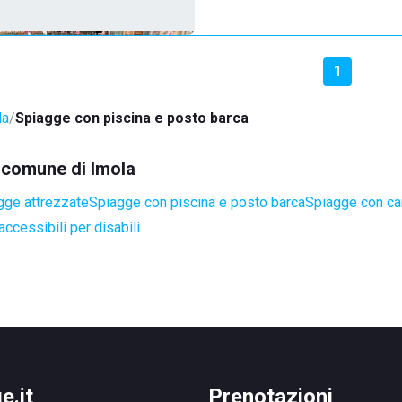
1
la
Spiagge con piscina e posto barca
l comune di Imola
gge attrezzate
Spiagge con piscina e posto barca
Spiagge con ca
ccessibili per disabili
e.it
Prenotazioni