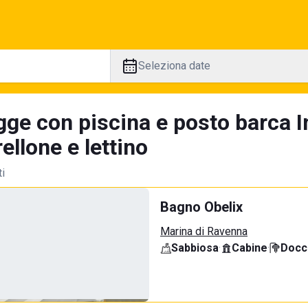
Seleziona date
gge con piscina e posto barca I
llone e lettino
ti
Bagno Obelix
Marina di Ravenna
Sabbiosa
·
Cabine
·
Docci