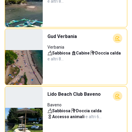
e altri 8…
Gud Verbania
Verbania
Sabbiosa
·
Cabine
·
Doccia calda
·
e altri 8…
Lido Beach Club Baveno
Baveno
Sabbiosa
·
Doccia calda
·
Accesso animali
·
e altri 6…