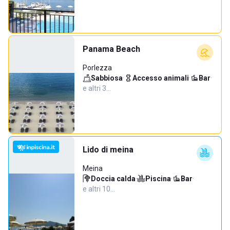
Panama Beach
Porlezza
Sabbiosa
·
Accesso animali
·
Bar
·
e altri 3…
Lido di meina
Meina
Doccia calda
·
Piscina
·
Bar
·
e altri 10…