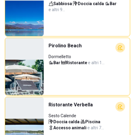
Sabbiosa
·
Doccia calda
·
Bar
·
e altri 9…
Pirolino Beach
Dormelletto
Bar
·
Ristorante
·
e altri 1…
Ristorante Verbella
Sesto Calende
Doccia calda
·
Piscina
·
Accesso animali
·
e altri 7…