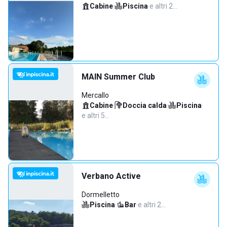
Cabine
·
Piscina
·
e altri 2…
MAIN Summer Club
Mercallo
Cabine
·
Doccia calda
·
Piscina
·
e altri 5…
Verbano Active
Dormelletto
Piscina
·
Bar
·
e altri 2…