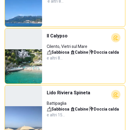
·
e altri 8…
Il Calypso
Cilento, Vietri sul Mare
Sabbiosa
·
Cabine
·
Doccia calda
·
e altri 8…
Lido Riviera Spineta
Battipaglia
Sabbiosa
·
Cabine
·
Doccia calda
·
e altri 15…