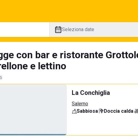
Seleziona date
ge con bar e ristorante Grottol
llone e lettino
ti
La Conchiglia
Salerno
Sabbiosa
·
Doccia calda
·