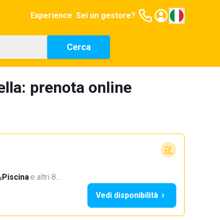
Experience
Sei un gestore?
Cerca
ella: prenota online
Piscina
·
e altri 8…
Vedi disponibilità