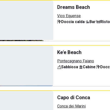
Dreams Beach
Vico Equense
Doccia calda
·
Bar
·
Rist
Ke'e Beach
Pontecagnano Faiano
Sabbiosa
·
Cabine
·
Docci
Capo di Conca
Conca dei Marini