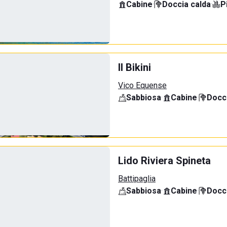
Cabine
·
Doccia calda
·
P
Il Bikini
Vico Equense
Sabbiosa
·
Cabine
·
Docci
Lido Riviera Spineta
Battipaglia
Sabbiosa
·
Cabine
·
Docci