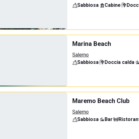
Sabbiosa
·
Cabine
·
Docci
Marina Beach
Salerno
Sabbiosa
·
Doccia calda
·
Maremo Beach Club
Salerno
Sabbiosa
·
Bar
·
Ristoran