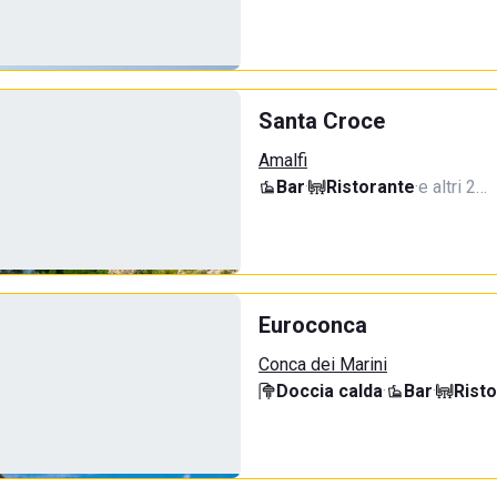
Santa Croce
Amalfi
Bar
·
Ristorante
·
e altri 2…
Euroconca
Conca dei Marini
Doccia calda
·
Bar
·
Rist