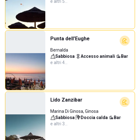
e altri 5…
Punta dell'Eughe
Bernalda
Sabbiosa
·
Accesso animali
·
Bar
·
e altri 4…
Lido Zanzibar
Marina Di Ginosa, Ginosa
Sabbiosa
·
Doccia calda
·
Bar
·
e altri 3…