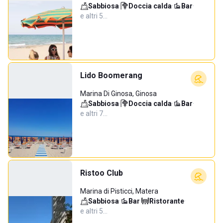
Sabbiosa
·
Doccia calda
·
Bar
·
e altri 5…
Lido Boomerang
Marina Di Ginosa, Ginosa
Sabbiosa
·
Doccia calda
·
Bar
·
e altri 7…
Ristoo Club
Marina di Pisticci, Matera
Sabbiosa
·
Bar
·
Ristorante
·
e altri 5…