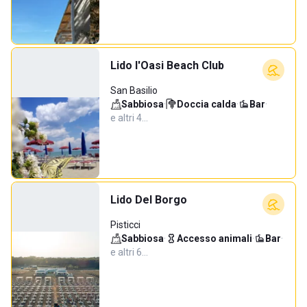
Lido l'Oasi Beach Club
San Basilio
Sabbiosa
·
Doccia calda
·
Bar
·
e altri 4…
Lido Del Borgo
Pisticci
Sabbiosa
·
Accesso animali
·
Bar
·
e altri 6…