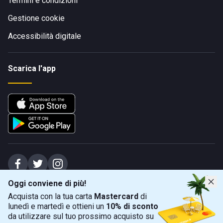
Termini e condizioni
Gestione cookie
Accessibilità digitale
Scarica l'app
Oggi conviene di più!
Spiagge Srl - Sede legale: Via Marecchiese 48, 47923 Rimini (RN), IT -
Acquista con la tua carta
Mastercard
di
capitale sociale Euro 31245,57 - Iscritta al registro delle imprese di Rimini
lunedì e martedì e ottieni un
10% di sconto
Sede operativa: Via Flaminia 180, 47924 Rimini (RN), IT
-
+39 0541 772375
-
info@spiagge.it
- p.i./c.f. 04536640404
da utilizzare sul tuo prossimo acquisto su