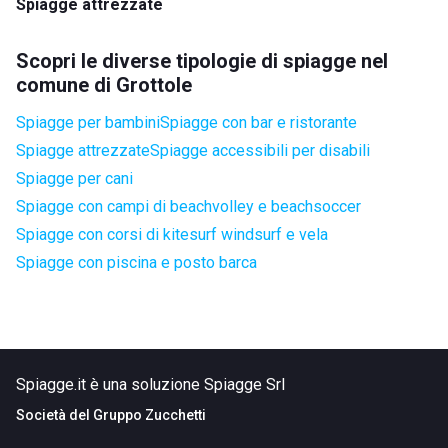
Spiagge attrezzate
Scopri le diverse tipologie di spiagge nel
comune di Grottole
Spiagge per bambini
Spiagge con bar e ristorante
Spiagge attrezzate
Spiagge accessibili per disabili
Spiagge per cani
Spiagge con campi di beachvolley e beachsoccer
Spiagge con corsi di kitesurf windsurf e vela
Spiagge con piscina e posto barca
Spiagge.it è una soluzione Spiagge Srl
Società del
Gruppo Zucchetti