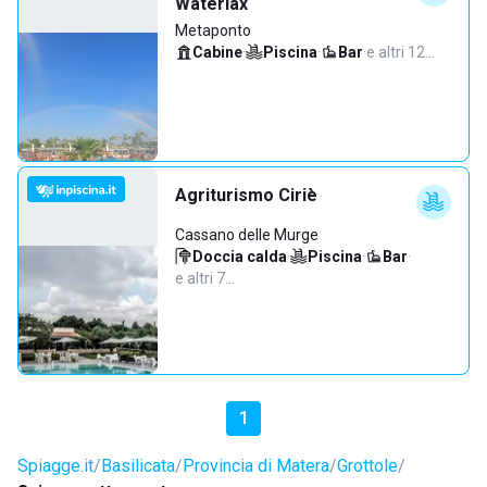
Waterlax
Metaponto
Cabine
·
Piscina
·
Bar
·
e altri 12…
Agriturismo Ciriè
Cassano delle Murge
Doccia calda
·
Piscina
·
Bar
·
e altri 7…
1
Spiagge.it
Basilicata
Provincia di Matera
Grottole