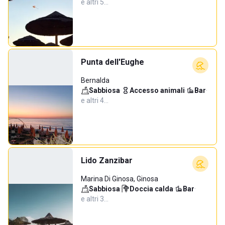
e altri 5…
Punta dell'Eughe
Bernalda
Sabbiosa
·
Accesso animali
·
Bar
·
e altri 4…
Lido Zanzibar
Marina Di Ginosa, Ginosa
Sabbiosa
·
Doccia calda
·
Bar
·
e altri 3…