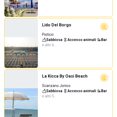
Lido Del Borgo
Pisticci
Sabbiosa
·
Accesso animali
·
Bar
·
e altri 6…
La Kicca By Oasi Beach
Scanzano Jonico
Sabbiosa
·
Accesso animali
·
Bar
·
e altri 5…