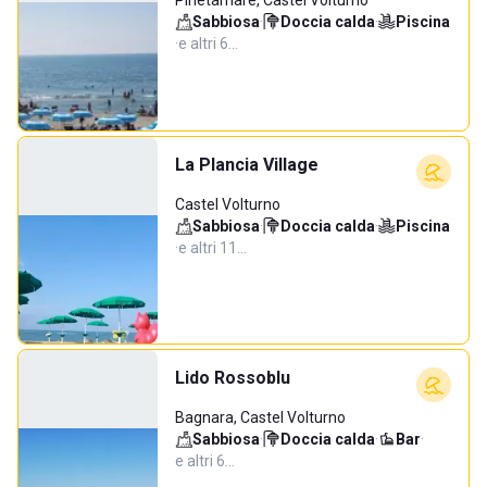
Pinetamare, Castel Volturno
Sabbiosa
·
Doccia calda
·
Piscina
·
e altri 6…
La Plancia Village
Castel Volturno
Sabbiosa
·
Doccia calda
·
Piscina
·
e altri 11…
Lido Rossoblu
Bagnara, Castel Volturno
Sabbiosa
·
Doccia calda
·
Bar
·
e altri 6…