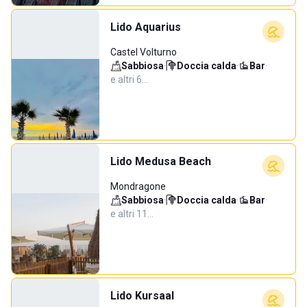
Lido Aquarius
Castel Volturno
Sabbiosa
·
Doccia calda
·
Bar
·
e altri 6…
Lido Medusa Beach
Mondragone
Sabbiosa
·
Doccia calda
·
Bar
·
e altri 11…
Lido Kursaal