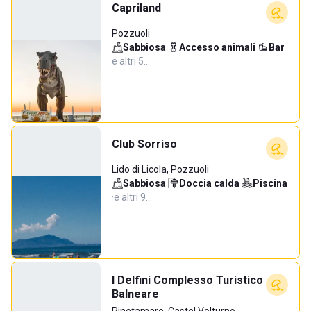
Capriland
Pozzuoli
Sabbiosa
·
Accesso animali
·
Bar
·
e altri 5…
Club Sorriso
Lido di Licola, Pozzuoli
Sabbiosa
·
Doccia calda
·
Piscina
·
e altri 9…
I Delfini Complesso Turistico
Balneare