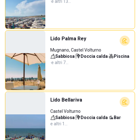
·
e altri 13…
Lido Palma Rey
Mugnano, Castel Volturno
Sabbiosa
·
Doccia calda
·
Piscina
·
e altri 7…
Lido Bellariva
Castel Volturno
Sabbiosa
·
Doccia calda
·
Bar
·
e altri 1…