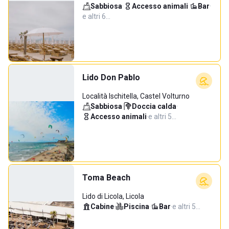
Sabbiosa
·
Accesso animali
·
Bar
·
e altri 6…
Lido Don Pablo
Località Ischitella, Castel Volturno
Sabbiosa
·
Doccia calda
·
Accesso animali
·
e altri 5…
Toma Beach
Lido di Licola, Licola
Cabine
·
Piscina
·
Bar
·
e altri 5…