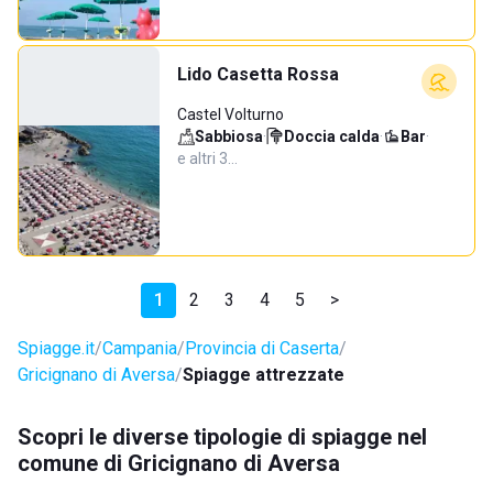
Lido Casetta Rossa
Castel Volturno
Sabbiosa
·
Doccia calda
·
Bar
·
e altri 3…
1
2
3
4
5
>
Spiagge.it
Campania
Provincia di Caserta
Gricignano di Aversa
Spiagge attrezzate
Scopri le diverse tipologie di spiagge nel
comune di Gricignano di Aversa