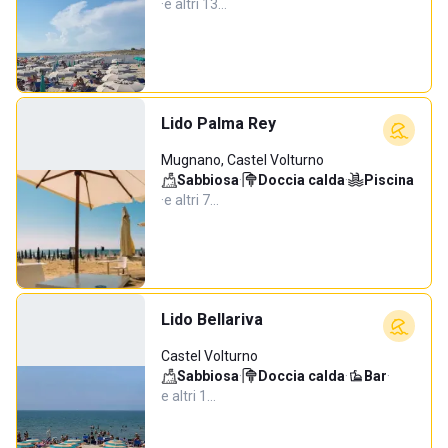
·
e altri 13…
Lido Palma Rey
Mugnano, Castel Volturno
Sabbiosa
·
Doccia calda
·
Piscina
·
e altri 7…
Lido Bellariva
Castel Volturno
Sabbiosa
·
Doccia calda
·
Bar
·
e altri 1…