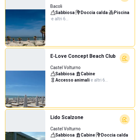
Bacoli
Sabbiosa
·
Doccia calda
·
Piscina
·
e altri 6…
E-Love Concept Beach Club
Castel Volturno
Sabbiosa
·
Cabine
·
Accesso animali
·
e altri 6…
Lido Scalzone
Castel Volturno
Sabbiosa
·
Cabine
·
Doccia calda
·