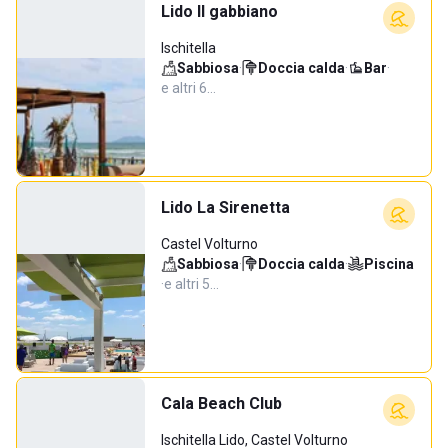
Lido Il gabbiano
Ischitella
Sabbiosa
·
Doccia calda
·
Bar
·
e altri 6…
Lido La Sirenetta
Castel Volturno
Sabbiosa
·
Doccia calda
·
Piscina
·
e altri 5…
Cala Beach Club
Ischitella Lido, Castel Volturno