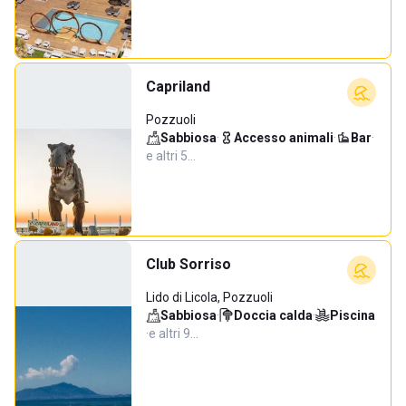
Capriland
Pozzuoli
Sabbiosa
·
Accesso animali
·
Bar
·
e altri 5…
Club Sorriso
Lido di Licola, Pozzuoli
Sabbiosa
·
Doccia calda
·
Piscina
·
e altri 9…