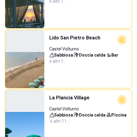
e altri 7…
Lido San Pietro Beach
Castel Volturno
Sabbiosa
·
Doccia calda
·
Bar
·
e altri 1…
La Plancia Village
Castel Volturno
Sabbiosa
·
Doccia calda
·
Piscina
·
e altri 11…