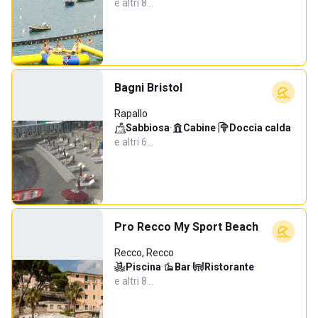
e altri 8…
Bagni Bristol
Rapallo
Sabbiosa
·
Cabine
·
Doccia calda
·
e altri 6…
Pro Recco My Sport Beach
Recco, Recco
Piscina
·
Bar
·
Ristorante
·
e altri 8…