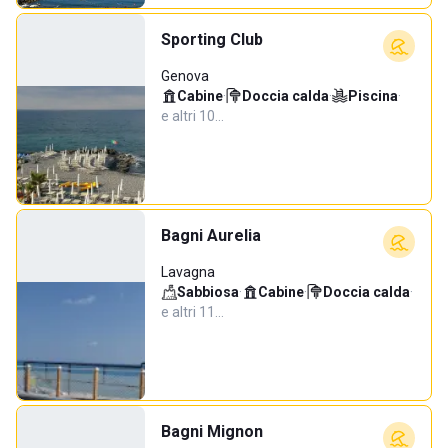
Sporting Club
Genova
Cabine
·
Doccia calda
·
Piscina
·
e altri 10…
Bagni Aurelia
Lavagna
Sabbiosa
·
Cabine
·
Doccia calda
·
e altri 11…
Bagni Mignon