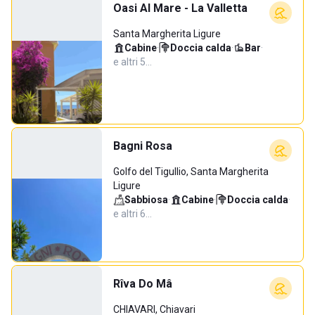
Oasi Al Mare - La Valletta
Santa Margherita Ligure
Cabine
·
Doccia calda
·
Bar
·
e altri 5…
Bagni Rosa
Golfo del Tigullio, Santa Margherita
Ligure
Sabbiosa
·
Cabine
·
Doccia calda
·
e altri 6…
Rîva Do Mâ
CHIAVARI, Chiavari