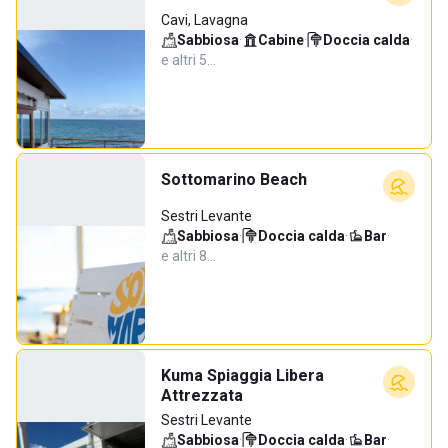
Cavi, Lavagna
Sabbiosa
·
Cabine
·
Doccia calda
·
e altri 5…
Sottomarino Beach
Sestri Levante
Sabbiosa
·
Doccia calda
·
Bar
·
e altri 8…
Kuma Spiaggia Libera
Attrezzata
Sestri Levante
Sabbiosa
·
Doccia calda
·
Bar
·