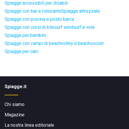
Spiagge accessibili per disabili
Spiagge con bar e ristorante
Spiagge attrezzate
Spiagge con piscina e posto barca
Spiagge con corsi di kitesurf windsurf e vela
Spiagge per bambini
Spiagge con campi di beachvolley e beachsoccer
Spiagge per cani
Spiagge.it
Chi siamo
Magazine
La nostra linea editoriale