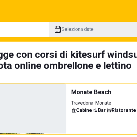
Seleziona date
ge con corsi di kitesurf windsu
ta online ombrellone e lettino
Monate Beach
Travedona-Monate
Cabine
·
Bar
·
Ristorante
·