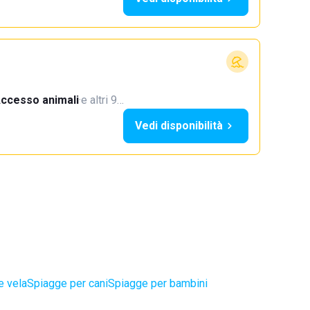
ccesso animali
·
e altri 9…
Vedi disponibilità
e vela
Spiagge per cani
Spiagge per bambini