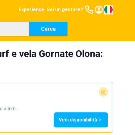
Experience
Sei un gestore?
Cerca
rf e vela Gornate Olona:
e altri 6…
Vedi disponibilità