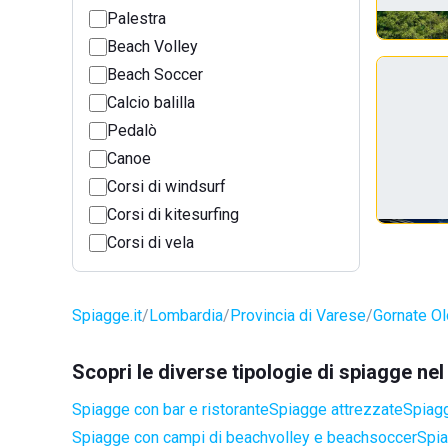
Palestra
Beach Volley
Beach Soccer
Calcio balilla
Pedalò
Canoe
Corsi di windsurf
Corsi di kitesurfing
Corsi di vela
Spiagge.it
Lombardia
Provincia di Varese
Gornate O
Scopri le diverse tipologie di spiagge n
Spiagge con bar e ristorante
Spiagge attrezzate
Spiagg
Spiagge con campi di beachvolley e beachsoccer
Spia