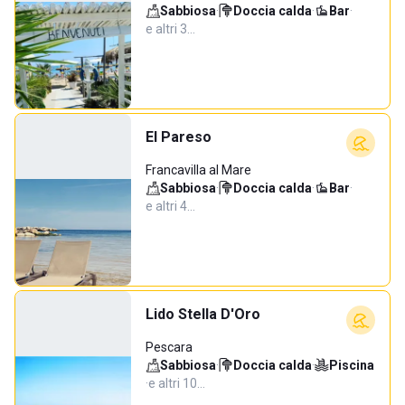
Sabbiosa
·
Doccia calda
·
Bar
·
e altri 3…
El Pareso
Francavilla al Mare
Sabbiosa
·
Doccia calda
·
Bar
·
e altri 4…
Lido Stella D'Oro
Pescara
Sabbiosa
·
Doccia calda
·
Piscina
·
e altri 10…