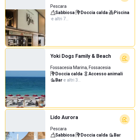
Pescara
Sabbiosa
·
Doccia calda
·
Piscina
·
e altri 7…
Yoki Dogs Family & Beach
Fossacesia Marina, Fossacesia
Doccia calda
·
Accesso animali
·
Bar
·
e altri 3…
Lido Aurora
Pescara
Sabbiosa
·
Doccia calda
·
Bar
·