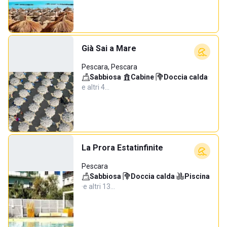
Già Sai a Mare
Pescara, Pescara
Sabbiosa
·
Cabine
·
Doccia calda
·
e altri 4…
La Prora Estatinfinite
Pescara
Sabbiosa
·
Doccia calda
·
Piscina
·
e altri 13…