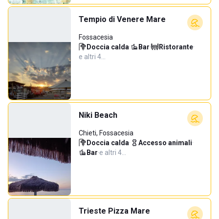
Tempio di Venere Mare
Fossacesia
Doccia calda
·
Bar
·
Ristorante
·
e altri 4…
Niki Beach
Chieti, Fossacesia
Doccia calda
·
Accesso animali
·
Bar
·
e altri 4…
Trieste Pizza Mare