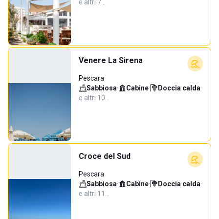
e altri 7…
Venere La Sirena
Pescara
Sabbiosa
·
Cabine
·
Doccia calda
·
e altri 10…
Croce del Sud
Pescara
Sabbiosa
·
Cabine
·
Doccia calda
·
e altri 11…