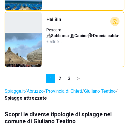
Hai Bin
Pescara
Sabbiosa
·
Cabine
·
Doccia calda
·
e altri 8…
1
2
3
>
Spiagge.it
Abruzzo
Provincia di Chieti
Giuliano Teatino
Spiagge attrezzate
Scopri le diverse tipologie di spiagge nel
comune di Giuliano Teatino