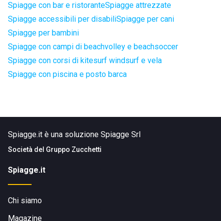
Spiagge con bar e ristorante
Spiagge attrezzate
Spiagge accessibili per disabili
Spiagge per cani
Spiagge per bambini
Spiagge con campi di beachvolley e beachsoccer
Spiagge con corsi di kitesurf windsurf e vela
Spiagge con piscina e posto barca
Spiagge.it è una soluzione Spiagge Srl
Società del
Gruppo Zucchetti
Spiagge.it
Chi siamo
Magazine