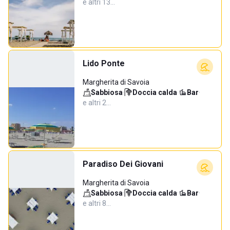
e altri 13…
Lido Ponte
Margherita di Savoia
Sabbiosa
·
Doccia calda
·
Bar
·
e altri 2…
Paradiso Dei Giovani
Margherita di Savoia
Sabbiosa
·
Doccia calda
·
Bar
·
e altri 8…