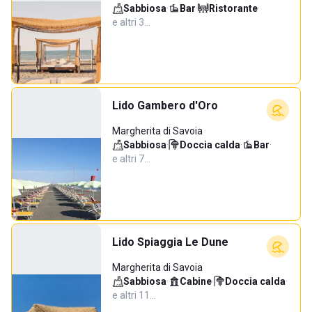
Sabbiosa
·
Bar
·
Ristorante
·
e altri 3…
Lido Gambero d'Oro
Margherita di Savoia
Sabbiosa
·
Doccia calda
·
Bar
·
e altri 7…
Lido Spiaggia Le Dune
Margherita di Savoia
Sabbiosa
·
Cabine
·
Doccia calda
·
e altri 11…