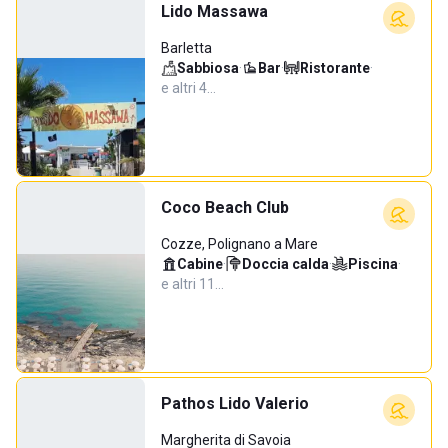
Lido Massawa
Barletta
Sabbiosa
·
Bar
·
Ristorante
·
e altri 4…
Coco Beach Club
Cozze, Polignano a Mare
Cabine
·
Doccia calda
·
Piscina
·
e altri 11…
Pathos Lido Valerio
Margherita di Savoia