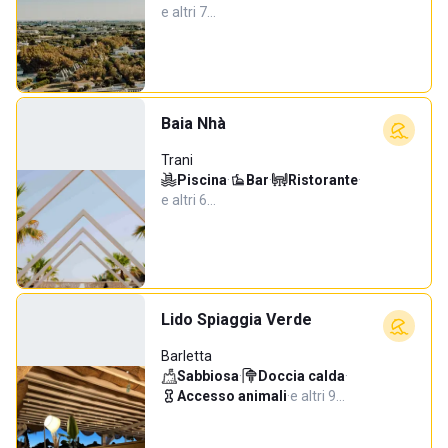
e altri 7…
Baia Nhà
Trani
Piscina
·
Bar
·
Ristorante
·
e altri 6…
Lido Spiaggia Verde
Barletta
Sabbiosa
·
Doccia calda
·
Accesso animali
·
e altri 9…