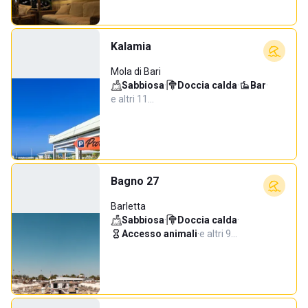
Kalamia
Mola di Bari
Sabbiosa
·
Doccia calda
·
Bar
·
e altri 11…
Bagno 27
Barletta
Sabbiosa
·
Doccia calda
·
Accesso animali
·
e altri 9…