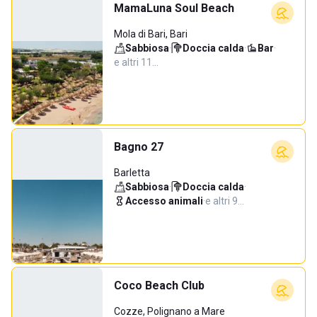
MamaLuna Soul Beach
Mola di Bari, Bari
Sabbiosa
·
Doccia calda
·
Bar
·
e altri 11…
Bagno 27
Barletta
Sabbiosa
·
Doccia calda
·
Accesso animali
·
e altri 9…
Coco Beach Club
Cozze, Polignano a Mare