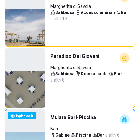
Margherita di Savoia
Sabbiosa
·
Accesso animali
·
Bar
·
e altri 13…
Paradiso Dei Giovani
Margherita di Savoia
Sabbiosa
·
Doccia calda
·
Bar
·
e altri 8…
Mulata Bari-Piscina
Bari
Cabine
·
Piscina
·
Bar
·
e altri 6…