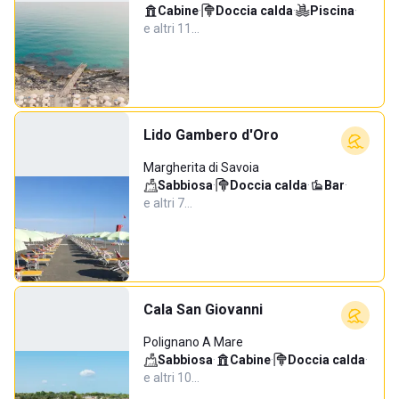
Cabine
·
Doccia calda
·
Piscina
·
e altri 11…
Lido Gambero d'Oro
Margherita di Savoia
Sabbiosa
·
Doccia calda
·
Bar
·
e altri 7…
Cala San Giovanni
Polignano A Mare
Sabbiosa
·
Cabine
·
Doccia calda
·
e altri 10…