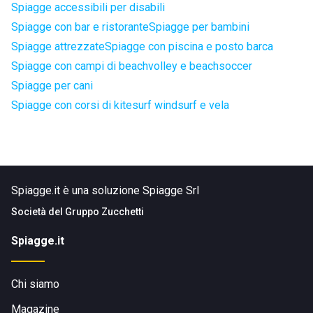
Spiagge accessibili per disabili
Spiagge con bar e ristorante
Spiagge per bambini
Spiagge attrezzate
Spiagge con piscina e posto barca
Spiagge con campi di beachvolley e beachsoccer
Spiagge per cani
Spiagge con corsi di kitesurf windsurf e vela
Spiagge.it è una soluzione Spiagge Srl
Società del
Gruppo Zucchetti
Spiagge.it
Chi siamo
Magazine