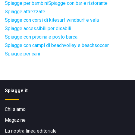
Spiagge per bambini
Spiagge con bar e ristorante
Spiagge attrezzate
Spiagge con corsi di kitesurf windsurf e vela
Spiagge accessibili per disabili
Spiagge con piscina e posto barca
Spiagge con campi di beachvolley e beachsoccer
Spiagge per cani
Spiagge.it
Chi siamo
Magazine
La nostra linea editoriale