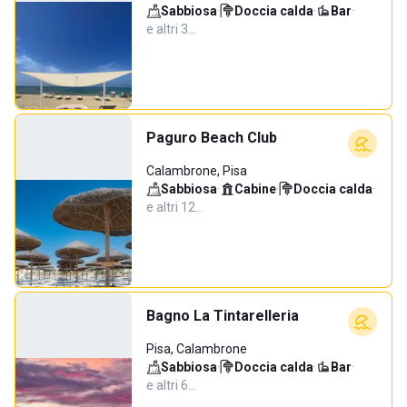
Sabbiosa
·
Doccia calda
·
Bar
·
e altri 3…
Paguro Beach Club
Calambrone, Pisa
Sabbiosa
·
Cabine
·
Doccia calda
·
e altri 12…
Bagno La Tintarelleria
Pisa, Calambrone
Sabbiosa
·
Doccia calda
·
Bar
·
e altri 6…