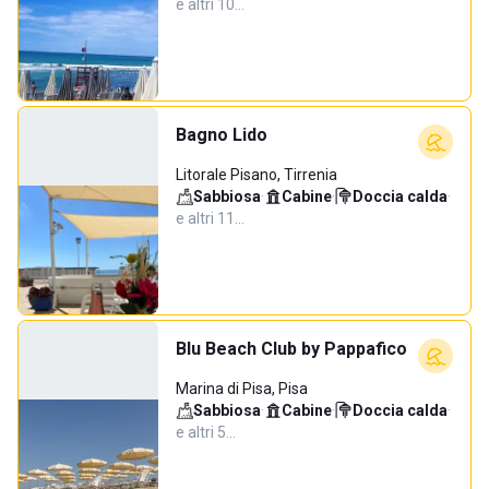
e altri 10…
Bagno Lido
Litorale Pisano, Tirrenia
Sabbiosa
·
Cabine
·
Doccia calda
·
e altri 11…
Blu Beach Club by Pappafico
Marina di Pisa, Pisa
Sabbiosa
·
Cabine
·
Doccia calda
·
e altri 5…