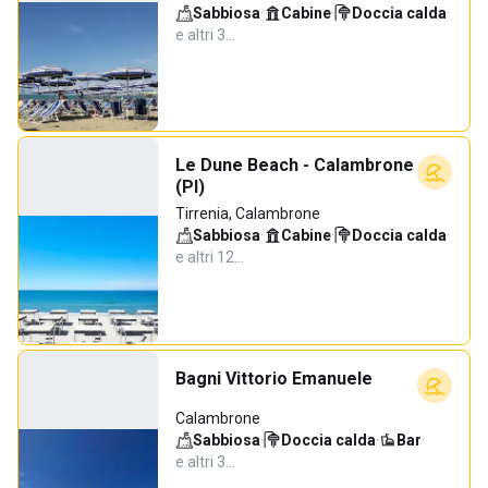
Sabbiosa
·
Cabine
·
Doccia calda
·
e altri 3…
Le Dune Beach - Calambrone
(PI)
Tirrenia, Calambrone
Sabbiosa
·
Cabine
·
Doccia calda
·
e altri 12…
Bagni Vittorio Emanuele
Calambrone
Sabbiosa
·
Doccia calda
·
Bar
·
e altri 3…