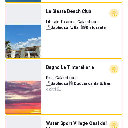
La Siesta Beach Club
Litorale Toscano, Calambrone
Sabbiosa
·
Bar
·
Ristorante
Bagno La Tintarelleria
Pisa, Calambrone
Sabbiosa
·
Doccia calda
·
Bar
·
e altri 6…
Water Sport Village Oasi del