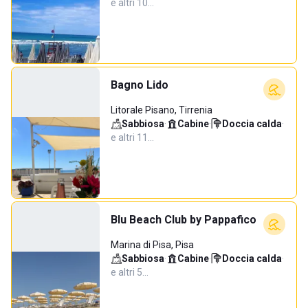
e altri 10…
Bagno Lido
Litorale Pisano, Tirrenia
Sabbiosa
·
Cabine
·
Doccia calda
·
e altri 11…
Blu Beach Club by Pappafico
Marina di Pisa, Pisa
Sabbiosa
·
Cabine
·
Doccia calda
·
e altri 5…