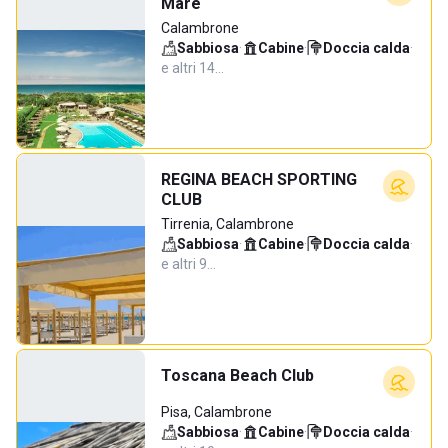
Mare
Calambrone
Sabbiosa
·
Cabine
·
Doccia calda
·
e altri 14…
REGINA BEACH SPORTING
CLUB
Tirrenia, Calambrone
Sabbiosa
·
Cabine
·
Doccia calda
·
e altri 9…
Toscana Beach Club
Pisa, Calambrone
Sabbiosa
·
Cabine
·
Doccia calda
·