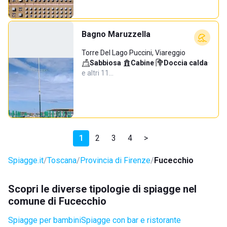
Bagno Maruzzella
Torre Del Lago Puccini, Viareggio
Sabbiosa
·
Cabine
·
Doccia calda
·
e altri 11…
1
2
3
4
>
Spiagge.it
Toscana
Provincia di Firenze
Fucecchio
Scopri le diverse tipologie di spiagge nel
comune di Fucecchio
Spiagge per bambini
Spiagge con bar e ristorante