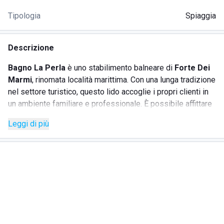
Tipologia
Spiaggia
Descrizione
Bagno La Perla
è uno stabilimento balneare di
Forte Dei
Marmi
, rinomata località marittima. Con una lunga tradizione
nel settore turistico, questo lido accoglie i propri clienti in
un ambiente familiare e professionale. È possibile affittare
ombrelloni, sdraio, lettini e tende da mare per un maggior
Leggi di più
riparo dal sole estivo. Lo stabilimento offre ai clienti una
varietà di servizi.
SERVIZI
Bar, dove consumare colazioni o aperitivi con cocktail e
snack
Ristorante con cucina tradizionale di mare