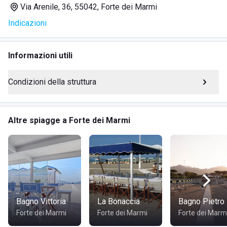
Via Arenile, 36, 55042, Forte dei Marmi
Carte da gioco disponibili al bancone
Indicazioni
Cabine in affitto per periodi variabili
Animazione con attività di intrattenimento, musica e
balli di gruppo
Informazioni utili
Area giochi con altalene e scivoli per i più piccoli
Docce calde e fredde
Condizioni della struttura
DOVE SI TROVA BAGNO LA PERLA
Altre spiagge a Forte dei Marmi
Bagno La Perla si trova in
Versilia
, in provincia di Lucca,
lungo un tratto di costa basso e sabbioso, circondato dalle
catene montuose delle Alpi Apuane. Il Parco regionale delle
Alpi Apuane, noto per le sue rocce bianche, è situato nelle
vicinanze. Culturalmente, lo stabilimento si trova vicino a
centri di interesse artistico come
Lucca
e
Pisa
,
Bagno Vittoria
La Bonaccia
Bagno Pietro
quest'ultima famosa per le opere medioevali e dichiarata
Forte dei Marmi
Forte dei Marmi
Forte dei Marm
Patrimonio dell'Umanità
.