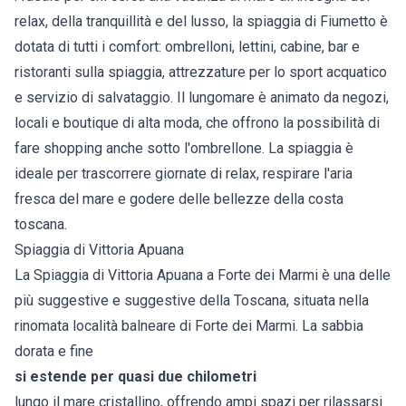
relax, della tranquillità e del lusso, la spiaggia di Fiumetto è
dotata di tutti i comfort: ombrelloni, lettini, cabine, bar e
ristoranti sulla spiaggia, attrezzature per lo sport acquatico
e servizio di salvataggio. Il lungomare è animato da negozi,
locali e boutique di alta moda, che offrono la possibilità di
fare shopping anche sotto l'ombrellone. La spiaggia è
ideale per trascorrere giornate di relax, respirare l'aria
fresca del mare e godere delle bellezze della costa
toscana.
Spiaggia di Vittoria Apuana
La Spiaggia di Vittoria Apuana a Forte dei Marmi è una delle
più suggestive e suggestive della Toscana, situata nella
rinomata località balneare di Forte dei Marmi. La sabbia
dorata e fine
si estende per quasi due chilometri
lungo il mare cristallino, offrendo ampi spazi per rilassarsi