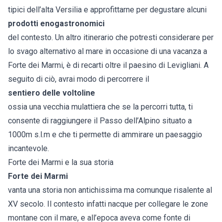
tipici dell’alta Versilia e approfittarne per degustare alcuni
prodotti enogastronomici
del contesto. Un altro itinerario che potresti considerare per
lo svago alternativo al mare in occasione di una vacanza a
Forte dei Marmi, è di recarti oltre il paesino di Levigliani. A
seguito di ciò, avrai modo di percorrere il
sentiero delle voltoline
ossia una vecchia mulattiera che se la percorri tutta, ti
consente di raggiungere il Passo dell’Alpino situato a
1000m s.l.m e che ti permette di ammirare un paesaggio
incantevole.
Forte dei Marmi e la sua storia
Forte dei Marmi
vanta una storia non antichissima ma comunque risalente al
XV secolo. Il contesto infatti nacque per collegare le zone
montane con il mare, e all’epoca aveva come fonte di