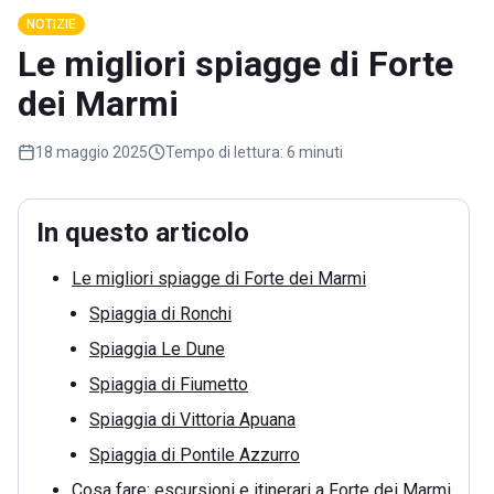
NOTIZIE
Le migliori spiagge di Forte
dei Marmi
18 maggio 2025
Tempo di lettura:
6 minuti
In questo articolo
Le migliori spiagge di Forte dei Marmi
Spiaggia di Ronchi
Spiaggia Le Dune
Spiaggia di Fiumetto
Spiaggia di Vittoria Apuana
Spiaggia di Pontile Azzurro
Cosa fare: escursioni e itinerari a Forte dei Marmi