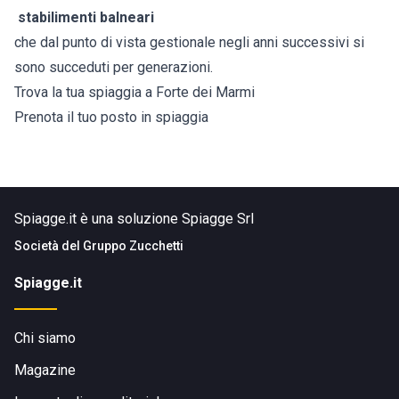
stabilimenti balneari
che dal punto di vista gestionale negli anni successivi si
sono succeduti per generazioni.
Trova la tua spiaggia a Forte dei Marmi
Prenota il tuo posto in spiaggia
Spiagge.it è una soluzione Spiagge Srl
Società del
Gruppo Zucchetti
Spiagge.it
Chi siamo
Magazine