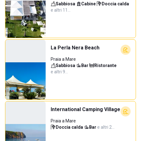
Sabbiosa
·
Cabine
·
Doccia calda
·
e altri 11…
La Perla Nera Beach
Praia a Mare
Sabbiosa
·
Bar
·
Ristorante
·
e altri 9…
International Camping Village
Praia a Mare
Doccia calda
·
Bar
·
e altri 2…