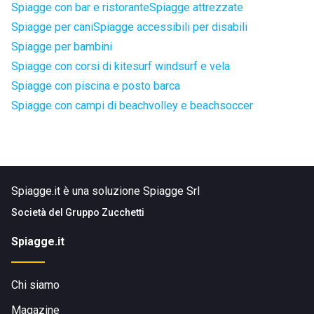
Spiagge con bar e ristorante
Spiagge attrezzate
Spiagge per cani
Spiagge accessibili per disabili
Spiagge per bambini
Spiagge con corsi di kitesurf windsurf e vela
Spiagge con piscina e posto barca
Spiagge con campi di beachvolley e beachsoccer
Spiagge.it è una soluzione Spiagge Srl
Società del
Gruppo Zucchetti
Spiagge.it
Chi siamo
Magazine