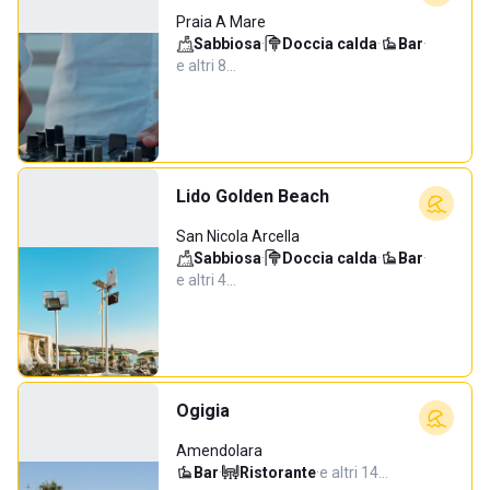
Praia A Mare
Sabbiosa
·
Doccia calda
·
Bar
·
e altri 8…
Lido Golden Beach
San Nicola Arcella
Sabbiosa
·
Doccia calda
·
Bar
·
e altri 4…
Ogigia
Amendolara
Bar
·
Ristorante
·
e altri 14…