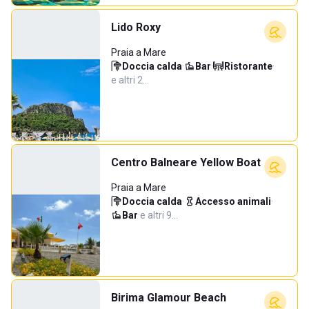
Lido Roxy
Praia a Mare
Doccia calda
·
Bar
·
Ristorante
·
e altri 2…
Centro Balneare Yellow Boat
Praia a Mare
Doccia calda
·
Accesso animali
·
Bar
·
e altri 9…
Birima Glamour Beach