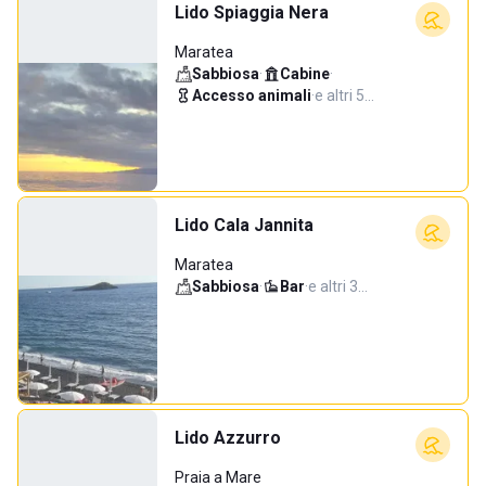
Lido Spiaggia Nera
Maratea
Sabbiosa
·
Cabine
·
Accesso animali
·
e altri 5…
Lido Cala Jannita
Maratea
Sabbiosa
·
Bar
·
e altri 3…
Lido Azzurro
Praia a Mare