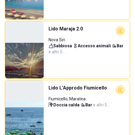
Lido Maraja 2.0
Nova Siri
Sabbiosa
·
Accesso animali
·
Bar
·
e altri 5…
Lido L'Approdo Fiumicello
Fiumicello, Maratea
Doccia calda
·
Bar
·
e altri 5…