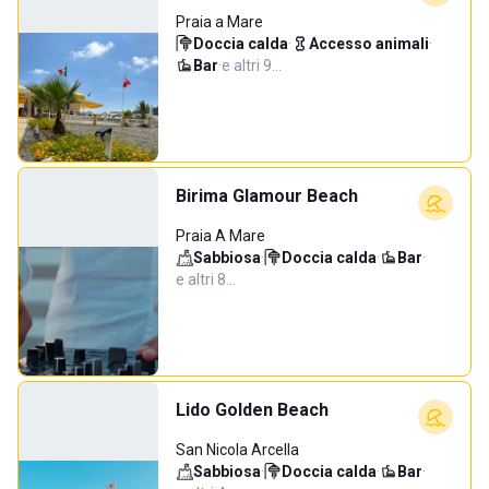
Praia a Mare
Doccia calda
·
Accesso animali
·
Bar
·
e altri 9…
Birima Glamour Beach
Praia A Mare
Sabbiosa
·
Doccia calda
·
Bar
·
e altri 8…
Lido Golden Beach
San Nicola Arcella
Sabbiosa
·
Doccia calda
·
Bar
·