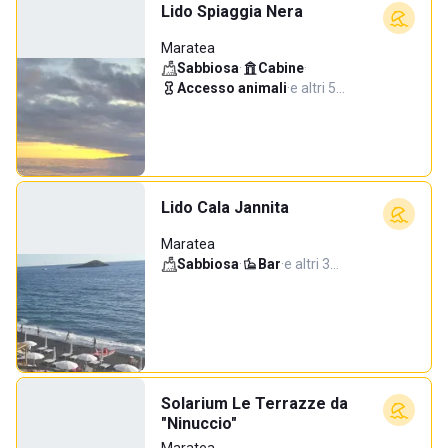
Lido Spiaggia Nera
Maratea
Sabbiosa
·
Cabine
·
Accesso animali
·
e altri 5…
Lido Cala Jannita
Maratea
Sabbiosa
·
Bar
·
e altri 3…
Solarium Le Terrazze da
"Ninuccio"