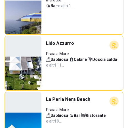
Maratea
Bar
·
e altri 1…
Lido Azzurro
Praia a Mare
Sabbiosa
·
Cabine
·
Doccia calda
·
e altri 11…
La Perla Nera Beach
Praia a Mare
Sabbiosa
·
Bar
·
Ristorante
·
e altri 9…