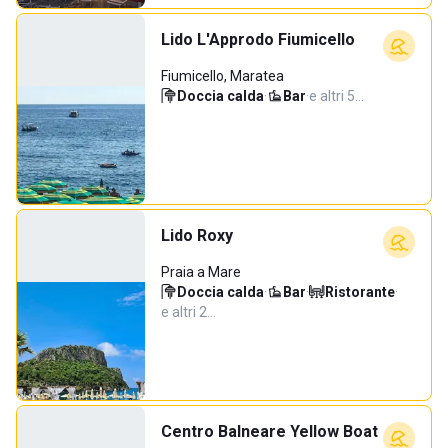
Lido L'Approdo Fiumicello
Fiumicello, Maratea
Doccia calda
·
Bar
·
e altri 5…
Lido Roxy
Praia a Mare
Doccia calda
·
Bar
·
Ristorante
·
e altri 2…
Centro Balneare Yellow Boat