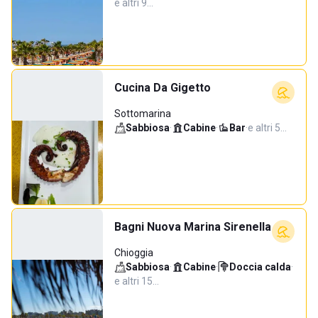
e altri 9…
Cucina Da Gigetto
Sottomarina
Sabbiosa
·
Cabine
·
Bar
·
e altri 5…
Bagni Nuova Marina Sirenella
Chioggia
Sabbiosa
·
Cabine
·
Doccia calda
·
e altri 15…