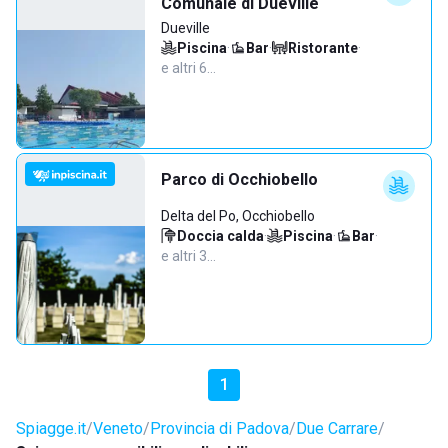
Comunale di Dueville
Dueville
Piscina
·
Bar
·
Ristorante
·
e altri 6…
Parco di Occhiobello
Delta del Po, Occhiobello
Doccia calda
·
Piscina
·
Bar
·
e altri 3…
1
Spiagge.it
Veneto
Provincia di Padova
Due Carrare