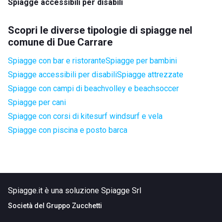
Spiagge accessibili per disabili
Scopri le diverse tipologie di spiagge nel
comune di Due Carrare
Spiagge con bar e ristorante
Spiagge per bambini
Spiagge accessibili per disabili
Spiagge attrezzate
Spiagge con campi di beachvolley e beachsoccer
Spiagge per cani
Spiagge con corsi di kitesurf windsurf e vela
Spiagge con piscina e posto barca
Spiagge.it è una soluzione Spiagge Srl
Società del
Gruppo Zucchetti