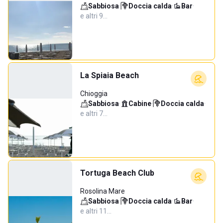
Sabbiosa
·
Doccia calda
·
Bar
·
e altri 9…
La Spiaia Beach
Chioggia
Sabbiosa
·
Cabine
·
Doccia calda
·
e altri 7…
Tortuga Beach Club
Rosolina Mare
Sabbiosa
·
Doccia calda
·
Bar
·
e altri 11…