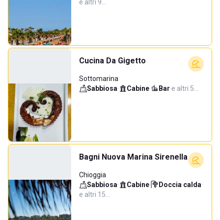
e altri 9…
Cucina Da Gigetto
Sottomarina
Sabbiosa
·
Cabine
·
Bar
·
e altri 5…
Bagni Nuova Marina Sirenella
Chioggia
Sabbiosa
·
Cabine
·
Doccia calda
·
e altri 15…