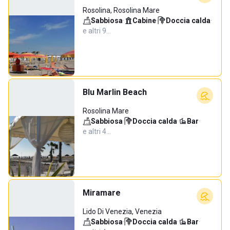
Rosolina, Rosolina Mare
Sabbiosa
·
Cabine
·
Doccia calda
·
e altri 9…
Blu Marlin Beach
Rosolina Mare
Sabbiosa
·
Doccia calda
·
Bar
·
e altri 4…
Miramare
Lido Di Venezia, Venezia
Sabbiosa
·
Doccia calda
·
Bar
·