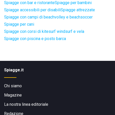
Spiagge con bar e ristorante
Spiagge per bambini
Spiagge accessibili per disabili
Spiagge attrezzate
Spiagge con campi di beachvolley e beachsoccer
Spiagge per cani
Spiagge con corsi di kitesurf windsurf e vela
Spiagge con piscina e posto barca
Spiagge.it
Chi siamo
Magazine
La nostra linea editoriale
Redazione