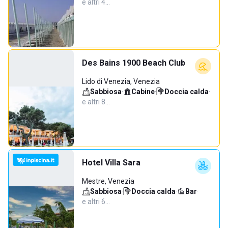
e altri 4…
Des Bains 1900 Beach Club
Lido di Venezia, Venezia
Sabbiosa
·
Cabine
·
Doccia calda
·
e altri 8…
Hotel Villa Sara
Mestre, Venezia
Sabbiosa
·
Doccia calda
·
Bar
·
e altri 6…