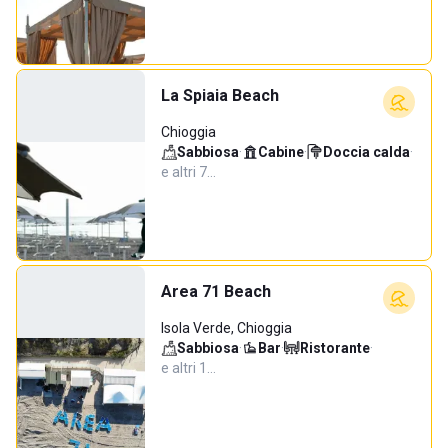
La Spiaia Beach
Chioggia
Sabbiosa
·
Cabine
·
Doccia calda
·
e altri 7…
Area 71 Beach
Isola Verde, Chioggia
Sabbiosa
·
Bar
·
Ristorante
·
e altri 1…