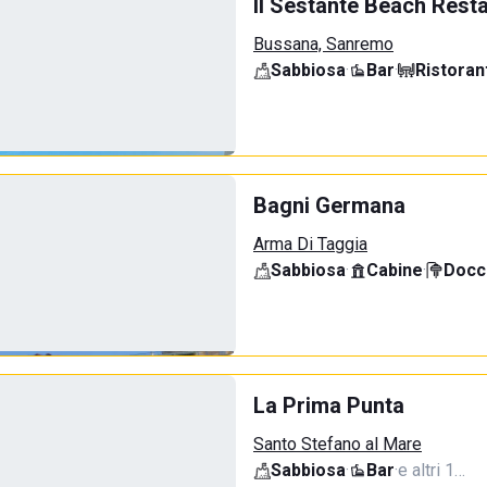
Il Sestante Beach Rest
Bussana, Sanremo
Sabbiosa
·
Bar
·
Ristoran
Bagni Germana
Arma Di Taggia
Sabbiosa
·
Cabine
·
Docci
La Prima Punta
Santo Stefano al Mare
Sabbiosa
·
Bar
·
e altri 1…