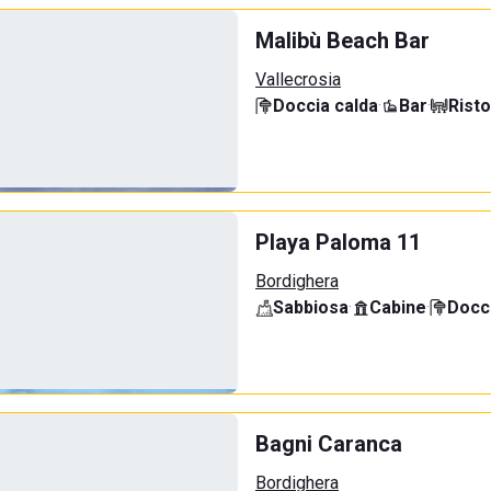
Malibù Beach Bar
Vallecrosia
Doccia calda
·
Bar
·
Rist
Playa Paloma 11
Bordighera
Sabbiosa
·
Cabine
·
Docci
Bagni Caranca
Bordighera