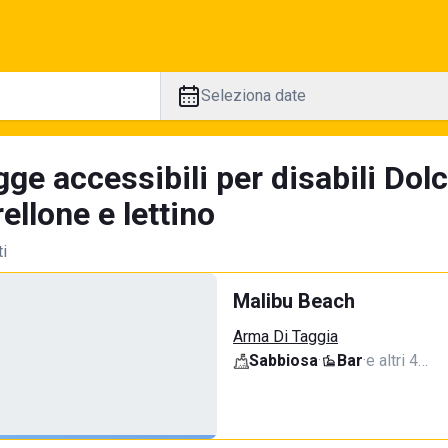
Seleziona date
ge accessibili per disabili Dol
llone e lettino
ti
Malibu Beach
Arma Di Taggia
Sabbiosa
·
Bar
·
e altri 4…