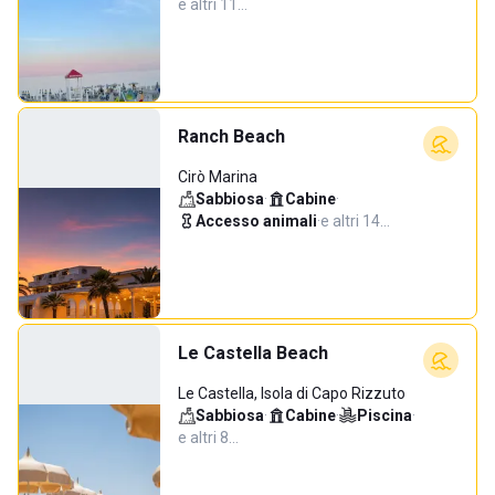
e altri 11…
Ranch Beach
Cirò Marina
Sabbiosa
·
Cabine
·
Accesso animali
·
e altri 14…
Le Castella Beach
Le Castella, Isola di Capo Rizzuto
Sabbiosa
·
Cabine
·
Piscina
·
e altri 8…