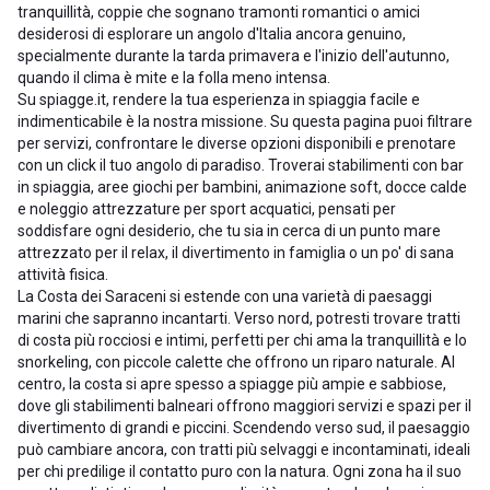
tranquillità, coppie che sognano tramonti romantici o amici
desiderosi di esplorare un angolo d'Italia ancora genuino,
specialmente durante la tarda primavera e l'inizio dell'autunno,
quando il clima è mite e la folla meno intensa.
Su spiagge.it, rendere la tua esperienza in spiaggia facile e
indimenticabile è la nostra missione. Su questa pagina puoi filtrare
per servizi, confrontare le diverse opzioni disponibili e prenotare
con un click il tuo angolo di paradiso. Troverai stabilimenti con bar
in spiaggia, aree giochi per bambini, animazione soft, docce calde
e noleggio attrezzature per sport acquatici, pensati per
soddisfare ogni desiderio, che tu sia in cerca di un punto mare
attrezzato per il relax, il divertimento in famiglia o un po' di sana
attività fisica.
La Costa dei Saraceni si estende con una varietà di paesaggi
marini che sapranno incantarti. Verso nord, potresti trovare tratti
di costa più rocciosi e intimi, perfetti per chi ama la tranquillità e lo
snorkeling, con piccole calette che offrono un riparo naturale. Al
centro, la costa si apre spesso a spiagge più ampie e sabbiose,
dove gli stabilimenti balneari offrono maggiori servizi e spazi per il
divertimento di grandi e piccini. Scendendo verso sud, il paesaggio
può cambiare ancora, con tratti più selvaggi e incontaminati, ideali
per chi predilige il contatto puro con la natura. Ogni zona ha il suo