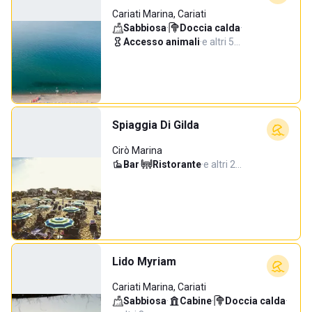
Cariati Marina, Cariati
Sabbiosa
·
Doccia calda
·
Accesso animali
·
e altri 5…
Spiaggia Di Gilda
Cirò Marina
Bar
·
Ristorante
·
e altri 2…
Lido Myriam
Cariati Marina, Cariati
Sabbiosa
·
Cabine
·
Doccia calda
·