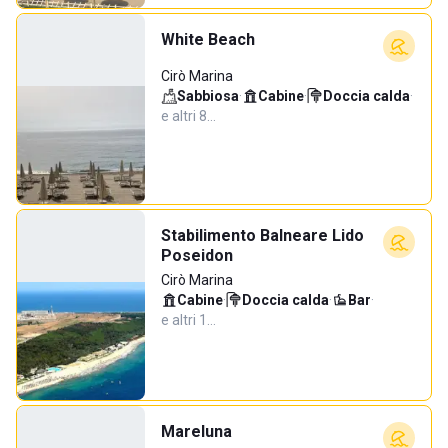
White Beach
Cirò Marina
Sabbiosa
·
Cabine
·
Doccia calda
·
e altri 8…
Stabilimento Balneare Lido
Poseidon
Cirò Marina
Cabine
·
Doccia calda
·
Bar
·
e altri 1…
Mareluna