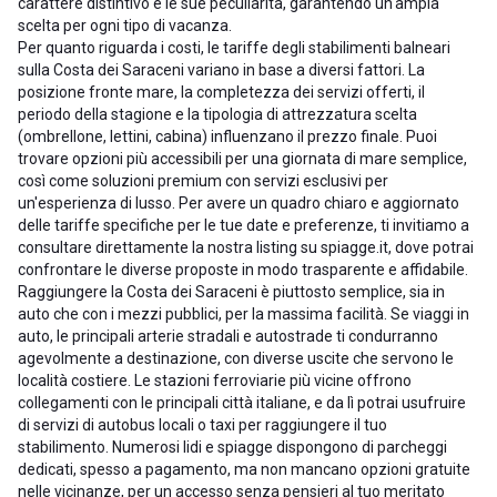
carattere distintivo e le sue peculiarità, garantendo un'ampia
scelta per ogni tipo di vacanza.
Per quanto riguarda i costi, le tariffe degli stabilimenti balneari
sulla Costa dei Saraceni variano in base a diversi fattori. La
posizione fronte mare, la completezza dei servizi offerti, il
periodo della stagione e la tipologia di attrezzatura scelta
(ombrellone, lettini, cabina) influenzano il prezzo finale. Puoi
trovare opzioni più accessibili per una giornata di mare semplice,
così come soluzioni premium con servizi esclusivi per
un'esperienza di lusso. Per avere un quadro chiaro e aggiornato
delle tariffe specifiche per le tue date e preferenze, ti invitiamo a
consultare direttamente la nostra listing su spiagge.it, dove potrai
confrontare le diverse proposte in modo trasparente e affidabile.
Raggiungere la Costa dei Saraceni è piuttosto semplice, sia in
auto che con i mezzi pubblici, per la massima facilità. Se viaggi in
auto, le principali arterie stradali e autostrade ti condurranno
agevolmente a destinazione, con diverse uscite che servono le
località costiere. Le stazioni ferroviarie più vicine offrono
collegamenti con le principali città italiane, e da lì potrai usufruire
di servizi di autobus locali o taxi per raggiungere il tuo
stabilimento. Numerosi lidi e spiagge dispongono di parcheggi
dedicati, spesso a pagamento, ma non mancano opzioni gratuite
nelle vicinanze, per un accesso senza pensieri al tuo meritato