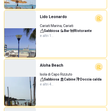
Lido Leonardo
Cariati Marina, Cariati
Sabbiosa
·
Bar
·
Ristorante
·
e altri 1…
Aloha Beach
Isola di Capo Rizzuto
Sabbiosa
·
Cabine
·
Doccia calda
·
e altri 4…