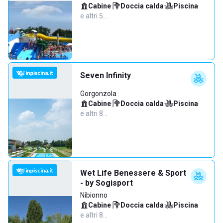
Cabine
·
Doccia calda
·
Piscina
·
e altri 5…
Seven Infinity
Gorgonzola
Cabine
·
Doccia calda
·
Piscina
·
e altri 8…
Wet Life Benessere & Sport
- by Sogisport
Nibionno
Cabine
·
Doccia calda
·
Piscina
·
e altri 8…