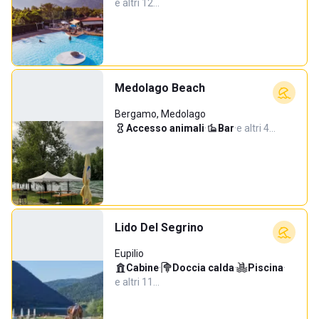
e altri 12…
Medolago Beach
Bergamo, Medolago
Accesso animali
·
Bar
·
e altri 4…
Lido Del Segrino
Eupilio
Cabine
·
Doccia calda
·
Piscina
·
e altri 11…