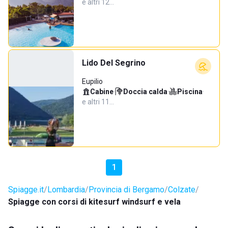
e altri 12…
Lido Del Segrino
Eupilio
Cabine
·
Doccia calda
·
Piscina
·
e altri 11…
1
Spiagge.it
Lombardia
Provincia di Bergamo
Colzate
Spiagge con corsi di kitesurf windsurf e vela