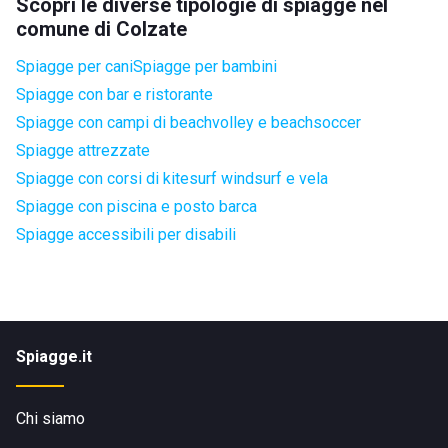
Scopri le diverse tipologie di spiagge nel
comune di Colzate
Spiagge per cani
Spiagge per bambini
Spiagge con bar e ristorante
Spiagge con campi di beachvolley e beachsoccer
Spiagge attrezzate
Spiagge con corsi di kitesurf windsurf e vela
Spiagge con piscina e posto barca
Spiagge accessibili per disabili
Spiagge.it
Chi siamo