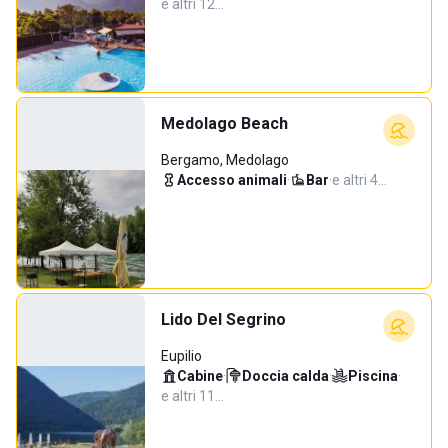
e altri 12…
Medolago Beach
Bergamo, Medolago
Accesso animali
·
Bar
·
e altri 4…
Lido Del Segrino
Eupilio
Cabine
·
Doccia calda
·
Piscina
·
e altri 11…