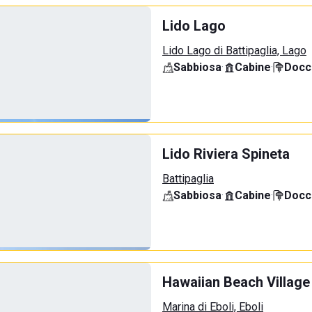
Lido Lago
Lido Lago di Battipaglia, Lago
Sabbiosa
·
Cabine
·
Docci
Lido Riviera Spineta
Battipaglia
Sabbiosa
·
Cabine
·
Docci
Hawaiian Beach Village
Marina di Eboli, Eboli