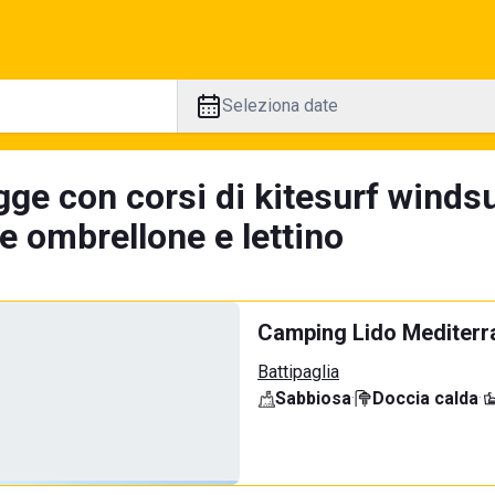
Seleziona date
ge con corsi di kitesurf windsu
e ombrellone e lettino
Camping Lido Mediterr
Battipaglia
Sabbiosa
·
Doccia calda
·