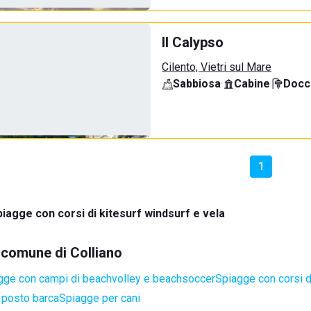
Il Calypso
Cilento, Vietri sul Mare
Sabbiosa
·
Cabine
·
Docci
1
piagge con corsi di kitesurf windsurf e vela
l comune di Colliano
gge con campi di beachvolley e beachsoccer
Spiagge con corsi d
 posto barca
Spiagge per cani