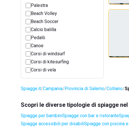
Palestra
Beach Volley
Beach Soccer
Calcio balilla
Pedalò
Canoe
Corsi di windsurf
Corsi di kitesurfing
Corsi di vela
Spiagge.it
Campania
Provincia di Salerno
Colliano
S
Scopri le diverse tipologie di spiagge ne
Spiagge per bambini
Spiagge con bar e ristorante
Spia
Spiagge accessibili per disabili
Spiagge con piscina e