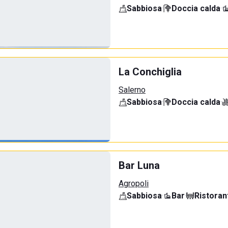
Sabbiosa
·
Doccia calda
·
La Conchiglia
Salerno
Sabbiosa
·
Doccia calda
·
Bar Luna
Agropoli
Sabbiosa
·
Bar
·
Ristoran