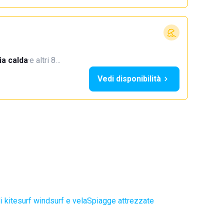
a calda
·
e altri 8…
Vedi disponibilità
i kitesurf windsurf e vela
Spiagge attrezzate