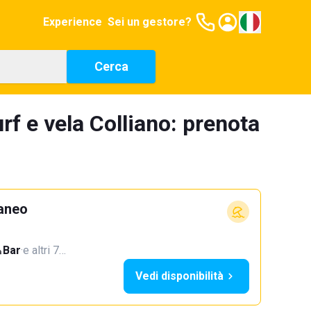
Experience
Sei un gestore?
Cerca
rf e vela Colliano: prenota
aneo
Bar
·
e altri 7…
Vedi disponibilità