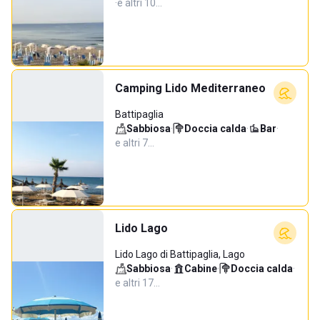
·
e altri 10…
Camping Lido Mediterraneo
Battipaglia
Sabbiosa
·
Doccia calda
·
Bar
·
e altri 7…
Lido Lago
Lido Lago di Battipaglia, Lago
Sabbiosa
·
Cabine
·
Doccia calda
·
e altri 17…