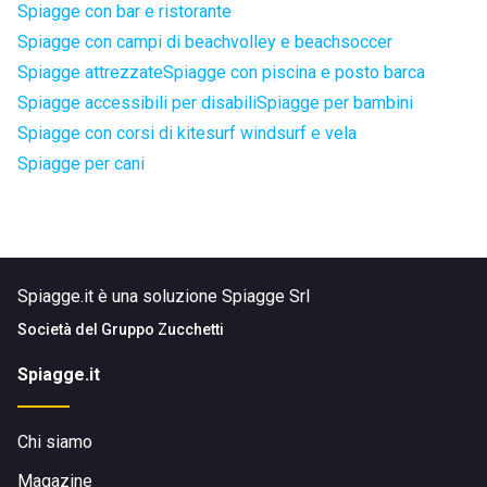
Spiagge con bar e ristorante
Spiagge con campi di beachvolley e beachsoccer
Spiagge attrezzate
Spiagge con piscina e posto barca
Spiagge accessibili per disabili
Spiagge per bambini
Spiagge con corsi di kitesurf windsurf e vela
Spiagge per cani
Spiagge.it è una soluzione Spiagge Srl
Società del
Gruppo Zucchetti
Spiagge.it
Chi siamo
Magazine