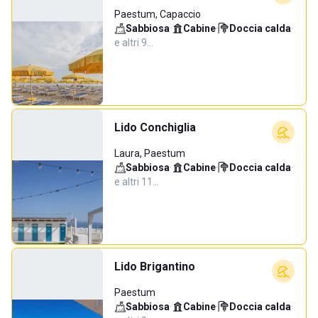
Paestum, Capaccio
Sabbiosa
·
Cabine
·
Doccia calda
·
e altri 9…
Lido Conchiglia
Laura, Paestum
Sabbiosa
·
Cabine
·
Doccia calda
·
e altri 11…
Lido Brigantino
Paestum
Sabbiosa
·
Cabine
·
Doccia calda
·