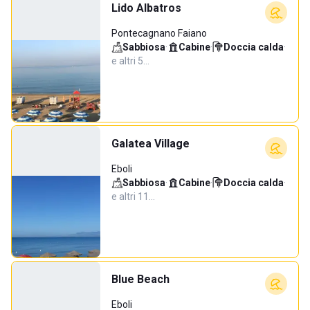
Lido Albatros
Pontecagnano Faiano
Sabbiosa
·
Cabine
·
Doccia calda
·
e altri 5…
Galatea Village
Eboli
Sabbiosa
·
Cabine
·
Doccia calda
·
e altri 11…
Blue Beach
Eboli