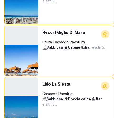
e altri 9…
Resort Giglio Di Mare
Laura, Capaccio Paestum
Sabbiosa
·
Cabine
·
Bar
·
e altri 5…
Lido La Siesta
Capaccio Paestum
Sabbiosa
·
Doccia calda
·
Bar
·
e altri 3…