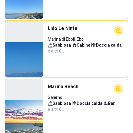
Lido Le Ninfe
Marina di Eboli, Eboli
Sabbiosa
·
Cabine
·
Doccia calda
·
e altri 8…
Marina Beach
Salerno
Sabbiosa
·
Doccia calda
·
Bar
·
e altri 6…