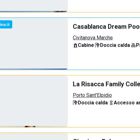
Casablanca Dream Poo
Civitanova Marche
Cabine
·
Doccia calda
·
P
La Risacca Family Coll
Porto Sant'Elpidio
Doccia calda
·
Accesso an