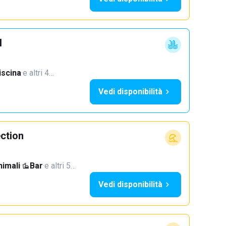
l
iscina
·
e altri 4…
Vedi disponibilità
ection
imali
·
Bar
·
e altri 5…
Vedi disponibilità