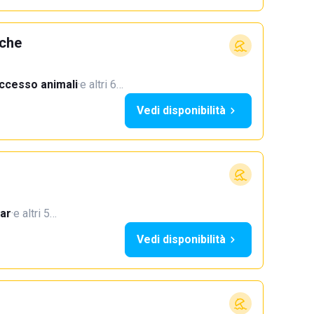
rche
ccesso animali
·
e altri 6…
Vedi disponibilità
ar
·
e altri 5…
Vedi disponibilità