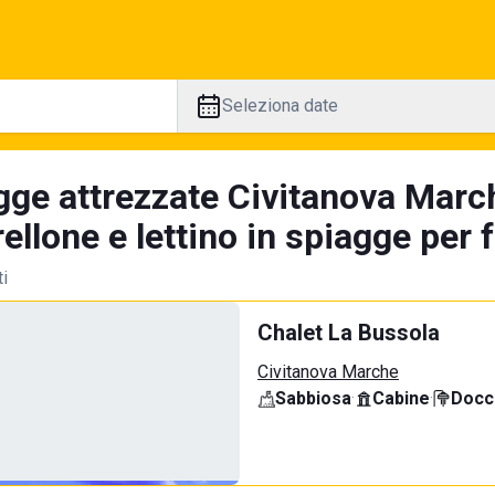
Seleziona date
gge attrezzate Civitanova March
llone e lettino in spiagge per 
ti
Chalet La Bussola
Civitanova Marche
Sabbiosa
·
Cabine
·
Docci