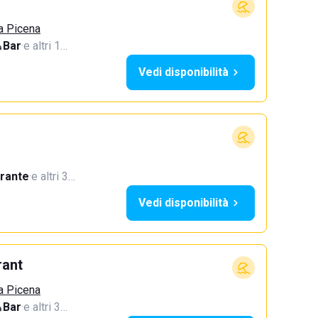
a Picena
Bar
·
e altri 1…
Vedi disponibilità
orante
·
e altri 3…
Vedi disponibilità
rant
a Picena
Bar
·
e altri 3…