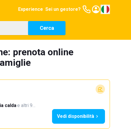
Experience
Sei un gestore?
Cerca
e: prenota online
famiglie
a calda
·
e altri 9…
Vedi disponibilità