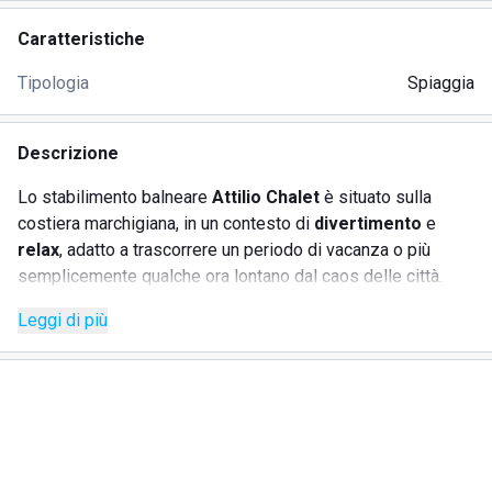
Caratteristiche
Tipologia
Spiaggia
Descrizione
Lo stabilimento balneare
Attilio Chalet
è situato sulla
costiera marchigiana, in un contesto di
divertimento
e
relax
, adatto a trascorrere un periodo di vacanza o più
semplicemente qualche ora lontano dal caos delle città.
Punto di riferimento da moltissimi anni, l
'Attilio Chalet
Leggi di più
offre alla sua clientela la possibilità di noleggiare
ombrelloni
e
lettini
per godere a pieno del calore e dello
splendido sole che, soprattutto d'estate, illumina questa
località.
Lo stabilimento mette a disposizione numerosi servizi per
i propri ospiti, tra i più particolari c'è senza ombra di dubbio
la possibilità di pranzare sul mare sfruttando il
ristorante