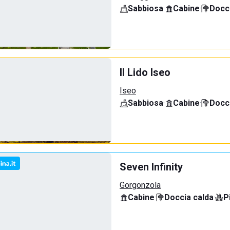
Sabbiosa
·
Cabine
·
Docci
Il Lido Iseo
Iseo
Sabbiosa
·
Cabine
·
Docci
Seven Infinity
Gorgonzola
Cabine
·
Doccia calda
·
P