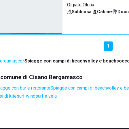
Olgiate Olona
Sabbiosa
·
Cabine
·
Docci
1
Bergamasco
Spiagge con campi di beachvolley e beachsocc
nel comune di Cisano Bergamasco
agge con bar e ristorante
Spiagge con campi di beachvolley e b
i di kitesurf windsurf e vela