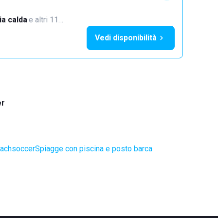
a calda
·
e altri 11…
Vedi disponibilità
er
eachsoccer
Spiagge con piscina e posto barca