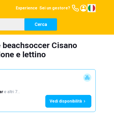
Experience
Sei un gestore?
Cerca
e beachsoccer Cisano
one e lettino
ar
·
e altri 7…
Vedi disponibilità