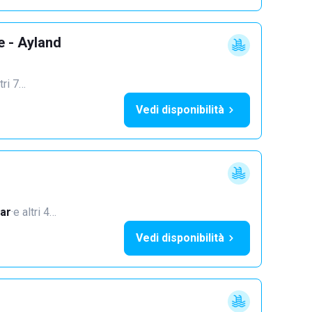
e - Ayland
tri 7…
Vedi disponibilità
ar
·
e altri 4…
Vedi disponibilità