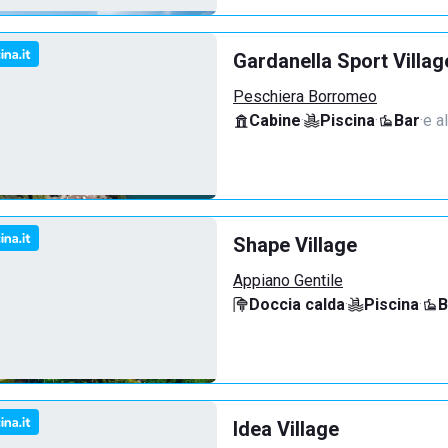
Gardanella Sport Villag
Peschiera Borromeo
Cabine
·
Piscina
·
Bar
·
e al
Shape Village
Appiano Gentile
Doccia calda
·
Piscina
·
B
Idea Village