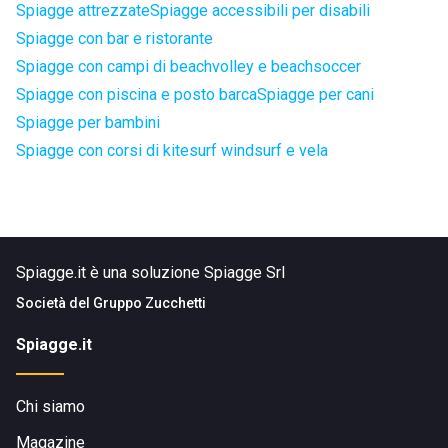
Spiagge attrezzate
Spiagge accessibili per disabili
Spiagge con bar e ristorante
Spiagge con campi di beachvolley e beachsoccer
Spiagge con piscina e posto barca
Spiagge per cani
Spiagge per bambini
Spiagge con corsi di kitesurf windsurf e vela
Spiagge.it è una soluzione Spiagge Srl
Società del
Gruppo Zucchetti
Spiagge.it
Chi siamo
Magazine