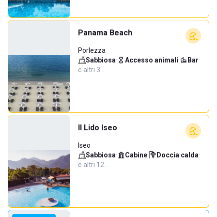
Panama Beach
Porlezza
Sabbiosa
·
Accesso animali
·
Bar
·
e altri 3…
Il Lido Iseo
Iseo
Sabbiosa
·
Cabine
·
Doccia calda
·
e altri 12…