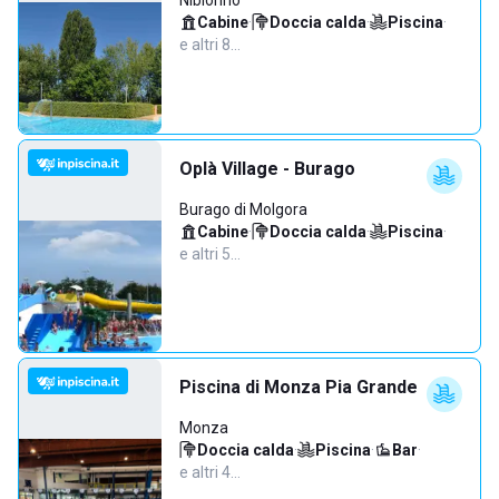
Nibionno
Cabine
·
Doccia calda
·
Piscina
·
e altri 8…
Oplà Village - Burago
Burago di Molgora
Cabine
·
Doccia calda
·
Piscina
·
e altri 5…
Piscina di Monza Pia Grande
Monza
Doccia calda
·
Piscina
·
Bar
·
e altri 4…