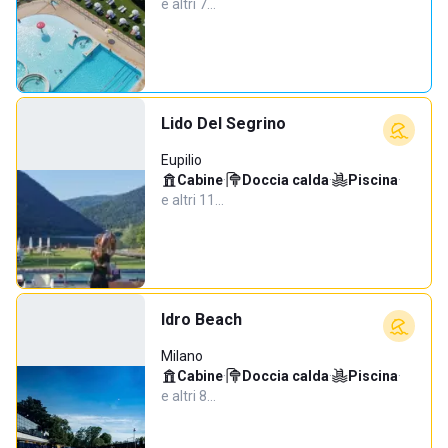
e altri 7…
Lido Del Segrino
Eupilio
Cabine
·
Doccia calda
·
Piscina
·
e altri 11…
Idro Beach
Milano
Cabine
·
Doccia calda
·
Piscina
·
e altri 8…