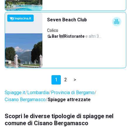
Seven Beach Club
Colico
Bar
·
Ristorante
·
e altri 3…
1
2
>
Spiagge.it
Lombardia
Provincia di Bergamo
Cisano Bergamasco
Spiagge attrezzate
Scopri le diverse tipologie di spiagge nel
comune di Cisano Bergamasco