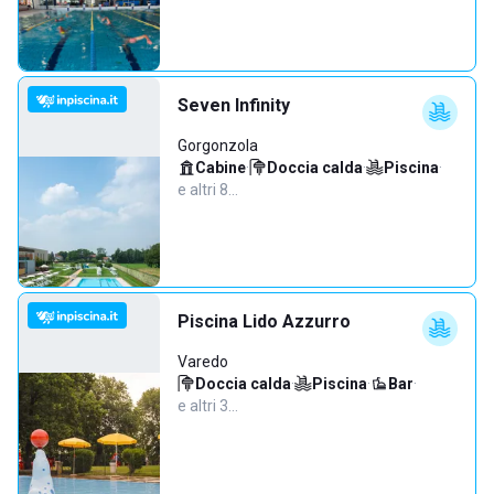
Seven Infinity
Gorgonzola
Cabine
·
Doccia calda
·
Piscina
·
e altri 8…
Piscina Lido Azzurro
Varedo
Doccia calda
·
Piscina
·
Bar
·
e altri 3…