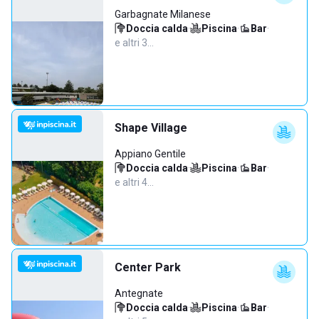
Garbagnate Milanese
Doccia calda
·
Piscina
·
Bar
·
e altri 3…
Shape Village
Appiano Gentile
Doccia calda
·
Piscina
·
Bar
·
e altri 4…
Center Park
Antegnate
Doccia calda
·
Piscina
·
Bar
·