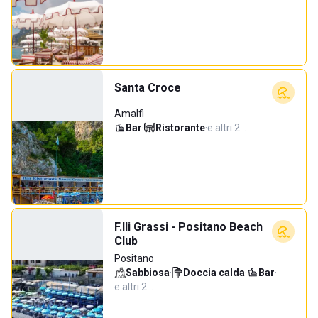
Santa Croce
Amalfi
Bar
·
Ristorante
·
e altri 2…
F.lli Grassi - Positano Beach
Club
Positano
Sabbiosa
·
Doccia calda
·
Bar
·
e altri 2…