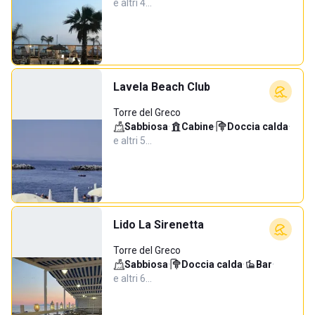
e altri 4…
Lavela Beach Club
Torre del Greco
Sabbiosa
·
Cabine
·
Doccia calda
·
e altri 5…
Lido La Sirenetta
Torre del Greco
Sabbiosa
·
Doccia calda
·
Bar
·
e altri 6…