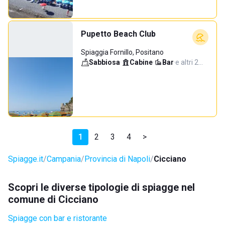
Pupetto Beach Club
Spiaggia Fornillo, Positano
Sabbiosa
·
Cabine
·
Bar
·
e altri 2…
1
2
3
4
>
Spiagge.it
Campania
Provincia di Napoli
Cicciano
Scopri le diverse tipologie di spiagge nel
comune di Cicciano
Spiagge con bar e ristorante