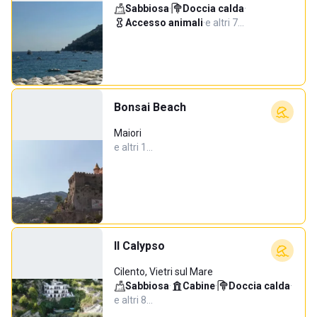
Sabbiosa
·
Doccia calda
·
Accesso animali
·
e altri 7…
Bonsai Beach
Maiori
e altri 1…
Il Calypso
Cilento, Vietri sul Mare
Sabbiosa
·
Cabine
·
Doccia calda
·
e altri 8…