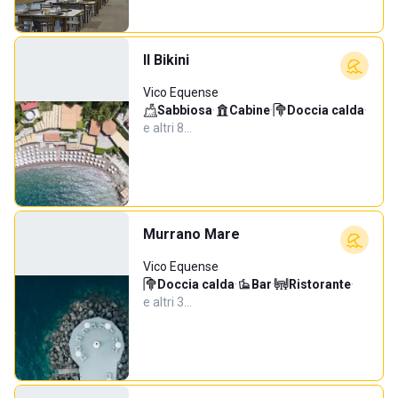
Il Bikini
Vico Equense
Sabbiosa
·
Cabine
·
Doccia calda
·
e altri 8…
Murrano Mare
Vico Equense
Doccia calda
·
Bar
·
Ristorante
·
e altri 3…