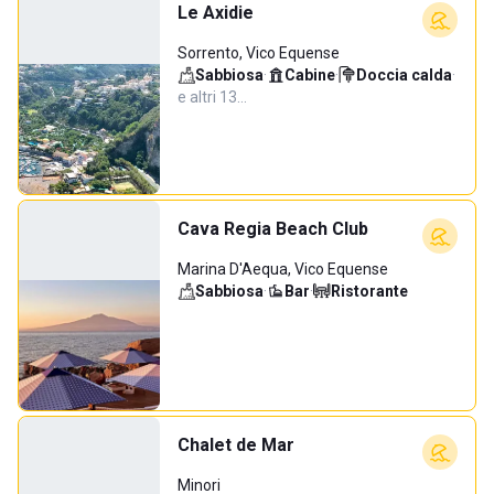
Le Axidie
Sorrento, Vico Equense
Sabbiosa
·
Cabine
·
Doccia calda
·
e altri 13…
Cava Regia Beach Club
Marina D'Aequa, Vico Equense
Sabbiosa
·
Bar
·
Ristorante
Chalet de Mar
Minori