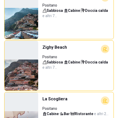
Positano
Sabbiosa
·
Cabine
·
Doccia calda
·
e altri 7…
Zighy Beach
Positano
Sabbiosa
·
Cabine
·
Doccia calda
·
e altri 7…
La Scogliera
Positano
Cabine
·
Bar
·
Ristorante
·
e altri 2…