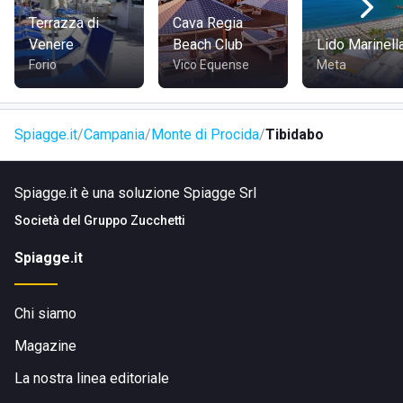
Terrazza di
Cava Regia
Venere
Beach Club
Lido Marinell
Forio
Vico Equense
Meta
Spiagge.it
Campania
Monte di Procida
Tibidabo
Spiagge.it è una soluzione Spiagge Srl
Società del
Gruppo Zucchetti
Spiagge.it
Chi siamo
Magazine
La nostra linea editoriale