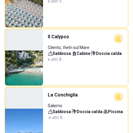
e altri 9…
Il Calypso
Cilento, Vietri sul Mare
Sabbiosa
·
Cabine
·
Doccia calda
·
e altri 8…
La Conchiglia
Salerno
Sabbiosa
·
Doccia calda
·
Piscina
·
e altri 8…