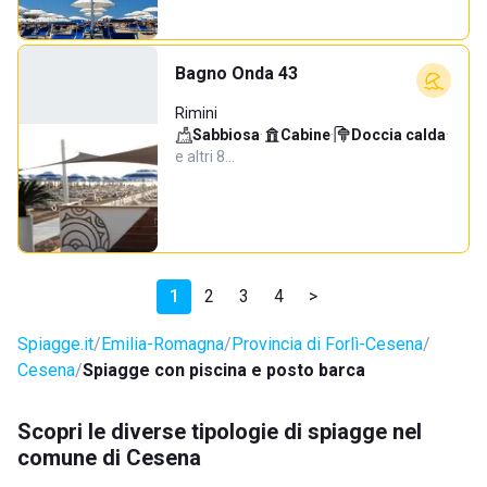
Bagno Onda 43
Rimini
Sabbiosa
·
Cabine
·
Doccia calda
·
e altri 8…
1
2
3
4
>
Spiagge.it
Emilia-Romagna
Provincia di Forlì-Cesena
Cesena
Spiagge con piscina e posto barca
Scopri le diverse tipologie di spiagge nel
comune di Cesena