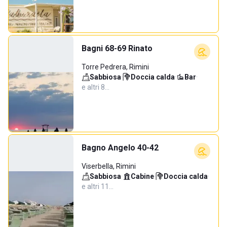
Bagni 68-69 Rinato
Torre Pedrera, Rimini
Sabbiosa
·
Doccia calda
·
Bar
·
e altri 8…
Bagno Angelo 40-42
Viserbella, Rimini
Sabbiosa
·
Cabine
·
Doccia calda
·
e altri 11…