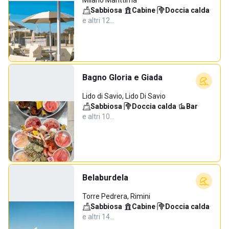
Milano Marittima
Sabbiosa
·
Cabine
·
Doccia calda
·
e altri 12…
Bagno Gloria e Giada
Lido di Savio, Lido Di Savio
Sabbiosa
·
Doccia calda
·
Bar
·
e altri 10…
Belaburdela
Torre Pedrera, Rimini
Sabbiosa
·
Cabine
·
Doccia calda
·
e altri 14…