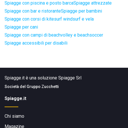
Spiagge con piscina e posto barca
Spiagge attrezzate
Spiagge con bar e ristorante
Spiagge per bambini
Spiagge con corsi di kitesurf windsurf e vela
Spiagge per cani
Spiagge con campi di beachvolley e beachsoccer
Spiagge accessibili per disabili
Spiagge.it è una soluzione Spiagge Srl
Società del
Gruppo Zucchetti
Spiagge.it
Chi siamo
Magazine