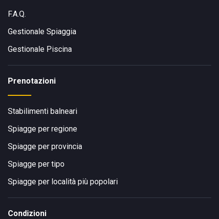
A14, da Milano tramite l'A1 in circa 3 ore e mezza. Se si
F.A.Q.
preferisce viaggiare in treno, si può arrivare alla stazione
ferroviaria di Milano Marittima da tutte le principali città
Gestionale Spiaggia
italiane.
Gestionale Piscina
Visita il sito di
Bagno Flamingo Beach 283
Prenotazioni
Stabilimenti balneari
Spiagge per regione
Spiagge per provincia
Spiagge per tipo
Spiagge per località più popolari
Condizioni