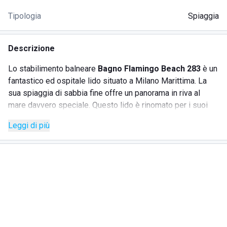
Tipologia
Spiaggia
Descrizione
Lo stabilimento balneare
Bagno Flamingo Beach 283
è un
fantastico ed ospitale lido situato a Milano Marittima. La
sua spiaggia di sabbia fine offre un panorama in riva al
mare davvero speciale. Questo lido è rinomato per i suoi
servizi di alta qualità e per l'atmosfera accogliente che
Leggi di più
garantisce una giornata di relax e divertimento per tutta la
famiglia.
SERVIZI
Bar
Ristorante
Beach Volley