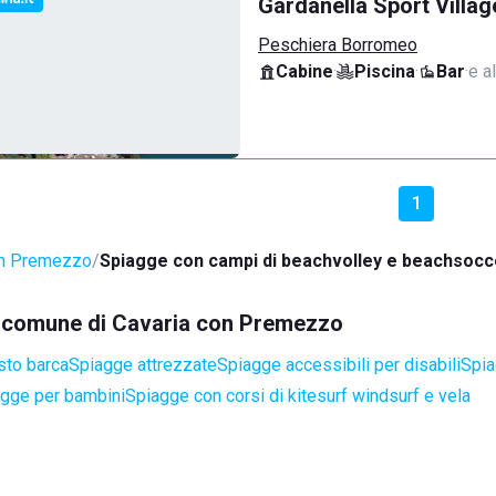
Gardanella Sport Villag
Peschiera Borromeo
Cabine
·
Piscina
·
Bar
·
e al
1
on Premezzo
Spiagge con campi di beachvolley e beachsocc
el comune di Cavaria con Premezzo
sto barca
Spiagge attrezzate
Spiagge accessibili per disabili
Spia
gge per bambini
Spiagge con corsi di kitesurf windsurf e vela