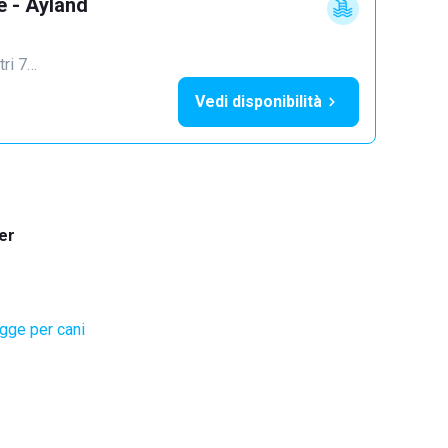
e - Ayland
tri 7…
Vedi disponibilità
er
gge per cani