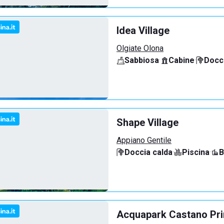
Idea Village
Olgiate Olona
Sabbiosa
·
Cabine
·
Docci
Shape Village
Appiano Gentile
Doccia calda
·
Piscina
·
B
Acquapark Castano Pr