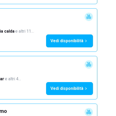
a calda
·
e altri 11…
Vedi disponibilità
ar
·
e altri 4…
Vedi disponibilità
imo