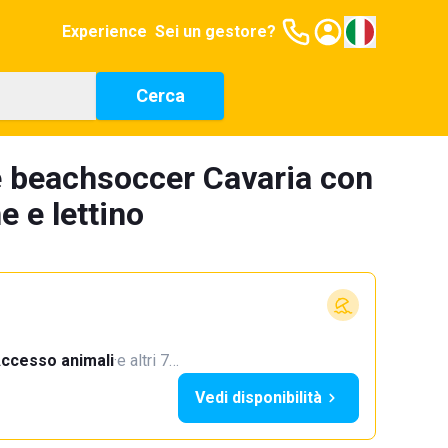
Experience
Sei un gestore?
Cerca
e beachsoccer Cavaria con
 e lettino
ccesso animali
·
e altri 7…
Vedi disponibilità