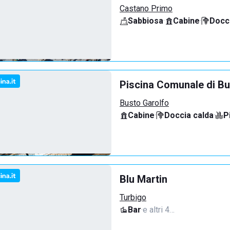
Castano Primo
Sabbiosa
·
Cabine
·
Docci
Piscina Comunale di Bu
Busto Garolfo
Cabine
·
Doccia calda
·
P
Blu Martin
Turbigo
Bar
·
e altri 4…