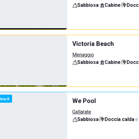
Sabbiosa
·
Cabine
·
Docci
Victoria Beach
Menaggio
Sabbiosa
·
Cabine
·
Docci
We Pool
Gallarate
Sabbiosa
·
Doccia calda
·
e