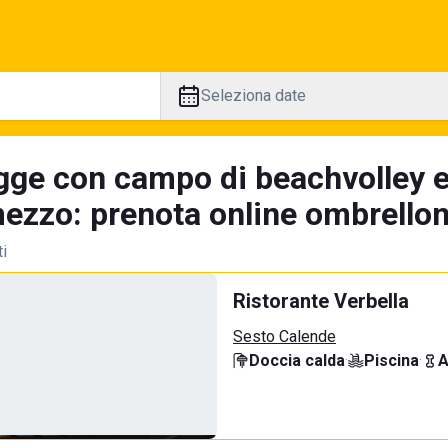
Seleziona date
gge con campo di beachvolley 
ezzo: prenota online ombrellone
ti
Ristorante Verbella
Sesto Calende
Doccia calda
·
Piscina
·
A