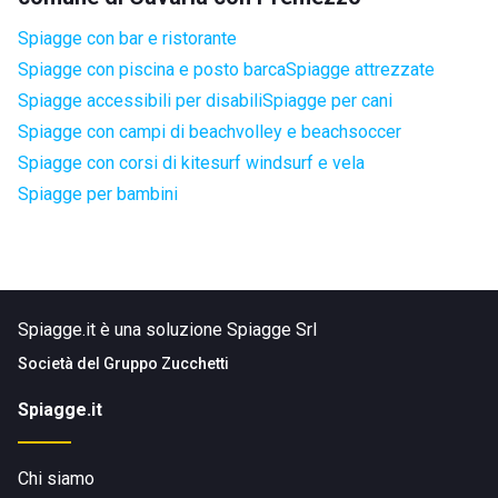
Spiagge con bar e ristorante
Spiagge con piscina e posto barca
Spiagge attrezzate
Spiagge accessibili per disabili
Spiagge per cani
Spiagge con campi di beachvolley e beachsoccer
Spiagge con corsi di kitesurf windsurf e vela
Spiagge per bambini
Spiagge.it è una soluzione Spiagge Srl
Società del
Gruppo Zucchetti
Spiagge.it
Chi siamo