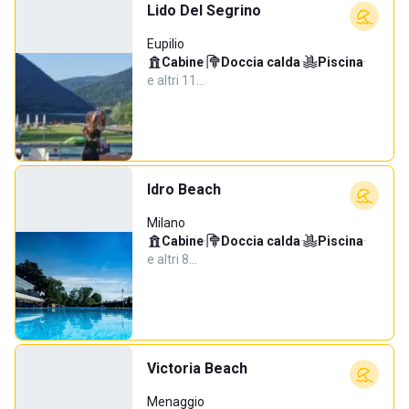
Lido Del Segrino
Eupilio
Cabine
·
Doccia calda
·
Piscina
·
e altri 11…
Idro Beach
Milano
Cabine
·
Doccia calda
·
Piscina
·
e altri 8…
Victoria Beach
Menaggio