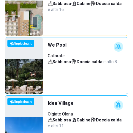
Sabbiosa
·
Cabine
·
Doccia calda
·
e altri 16…
We Pool
Gallarate
Sabbiosa
·
Doccia calda
·
e altri 8…
Idea Village
Olgiate Olona
Sabbiosa
·
Cabine
·
Doccia calda
·
e altri 11…