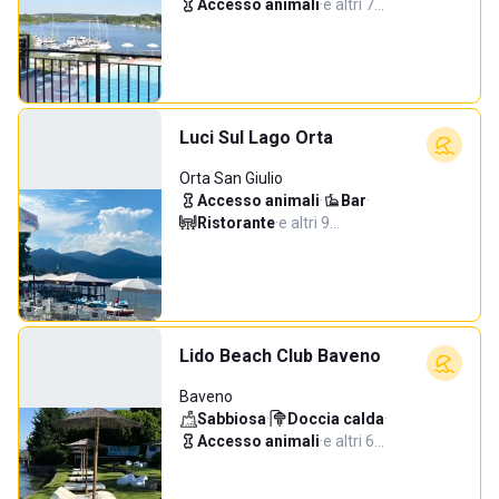
Accesso animali
·
e altri 7…
Luci Sul Lago Orta
Orta San Giulio
Accesso animali
·
Bar
·
Ristorante
·
e altri 9…
Lido Beach Club Baveno
Baveno
Sabbiosa
·
Doccia calda
·
Accesso animali
·
e altri 6…