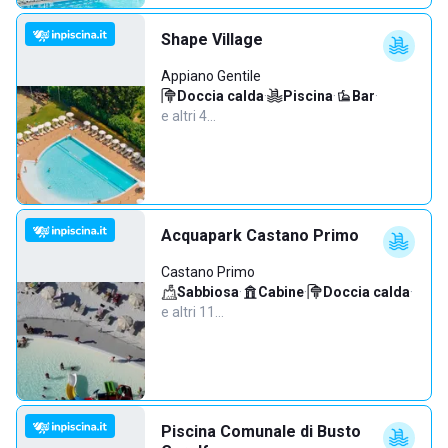
Shape Village
Appiano Gentile
Doccia calda
·
Piscina
·
Bar
·
e altri 4…
Acquapark Castano Primo
Castano Primo
Sabbiosa
·
Cabine
·
Doccia calda
·
e altri 11…
Piscina Comunale di Busto