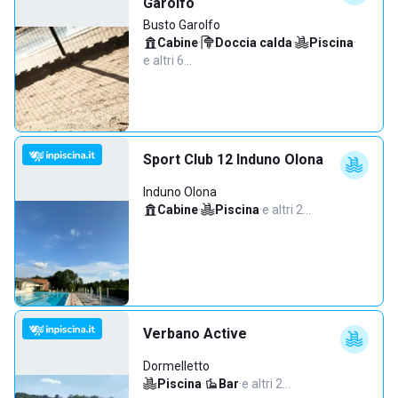
Garolfo
Busto Garolfo
Cabine
·
Doccia calda
·
Piscina
·
e altri 6…
Sport Club 12 Induno Olona
Induno Olona
Cabine
·
Piscina
·
e altri 2…
Verbano Active
Dormelletto
Piscina
·
Bar
·
e altri 2…