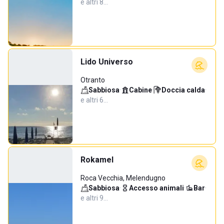
e altri 8…
Lido Universo
Otranto
Sabbiosa
·
Cabine
·
Doccia calda
·
e altri 6…
Rokamel
Roca Vecchia, Melendugno
Sabbiosa
·
Accesso animali
·
Bar
·
e altri 9…