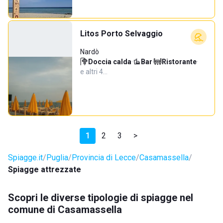
Litos Porto Selvaggio
Nardò
Doccia calda
·
Bar
·
Ristorante
·
e altri 4…
1
2
3
>
Spiagge.it
Puglia
Provincia di Lecce
Casamassella
Spiagge attrezzate
Scopri le diverse tipologie di spiagge nel
comune di Casamassella