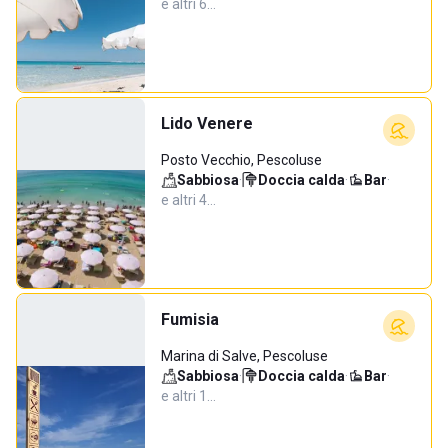
e altri 6…
Lido Venere
Posto Vecchio, Pescoluse
Sabbiosa
·
Doccia calda
·
Bar
·
e altri 4…
Fumisia
Marina di Salve, Pescoluse
Sabbiosa
·
Doccia calda
·
Bar
·
e altri 1…