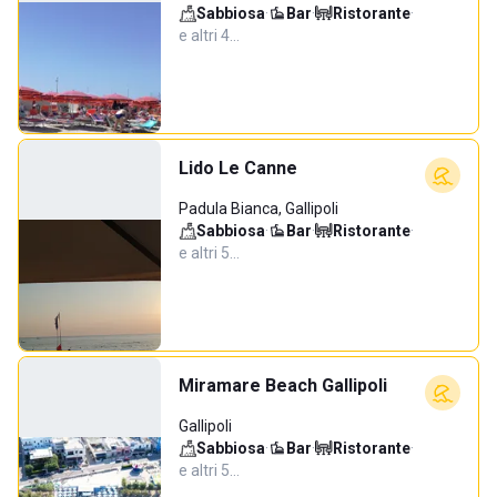
Sabbiosa
·
Bar
·
Ristorante
·
e altri 4…
Lido Le Canne
Padula Bianca, Gallipoli
Sabbiosa
·
Bar
·
Ristorante
·
e altri 5…
Miramare Beach Gallipoli
Gallipoli
Sabbiosa
·
Bar
·
Ristorante
·
e altri 5…