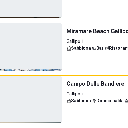
Miramare Beach Gallipo
Gallipoli
Sabbiosa
·
Bar
·
Ristoran
Campo Delle Bandiere
Gallipoli
Sabbiosa
·
Doccia calda
·