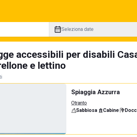
Seleziona date
gge accessibili per disabili Cas
llone e lettino
ti
Spiaggia Azzurra
Otranto
Sabbiosa
·
Cabine
·
Docci