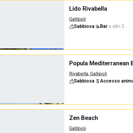
Lido Rivabella
Gallipoli
Sabbiosa
·
Bar
·
e altri 5…
Popula Mediterranean 
Rivabella, Gallipoli
Sabbiosa
·
Accesso anima
Zen Beach
Gallipoli