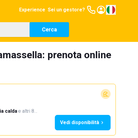
Experience
Sei un gestore?
Cerca
amassella: prenota online
a calda
·
e altri 8…
Vedi disponibilità