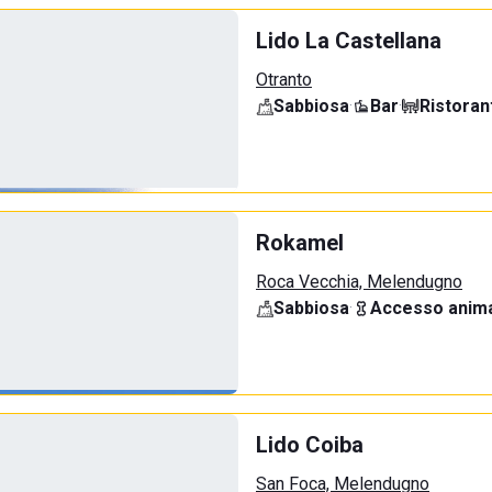
Lido La Castellana
Otranto
Sabbiosa
·
Bar
·
Ristoran
Rokamel
Roca Vecchia, Melendugno
Sabbiosa
·
Accesso anima
Lido Coiba
San Foca, Melendugno