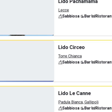
Lido Pachamama
Lecce
Sabbiosa
·
Bar
·
Ristoran
Lido Circeo
Torre Chianca
Sabbiosa
·
Bar
·
Ristoran
Lido Le Canne
Padula Bianca, Gallipoli
Sabbiosa
·
Bar
·
Ristoran