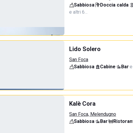
Sabbiosa
·
Doccia calda
·
e altri 6…
Lido Solero
San Foca
Sabbiosa
·
Cabine
·
Bar
·
e
Kalè Cora
San Foca, Melendugno
Sabbiosa
·
Bar
·
Ristoran