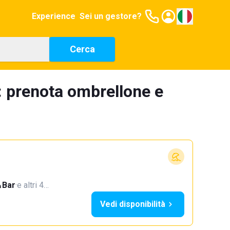
Experience
Sei un gestore?
Cerca
: prenota ombrellone e
Bar
·
e altri 4…
Vedi disponibilità