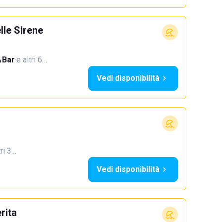
le Sirene
Bar
·
e altri 6…
Vedi disponibilità
tri 3…
Vedi disponibilità
rita