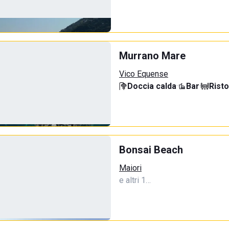
Murrano Mare
Vico Equense
Doccia calda
·
Bar
·
Rist
Bonsai Beach
Maiori
e altri 1…