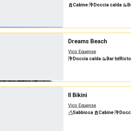
Cabine
·
Doccia calda
·
B
Dreams Beach
Vico Equense
Doccia calda
·
Bar
·
Rist
Il Bikini
Vico Equense
Sabbiosa
·
Cabine
·
Docci