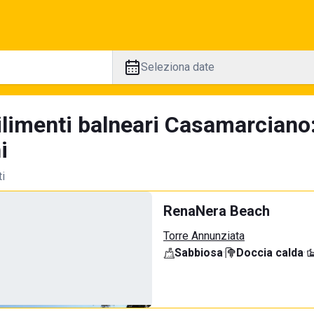
Seleziona date
ilimenti balneari Casamarciano
i
ti
RenaNera Beach
Torre Annunziata
Sabbiosa
·
Doccia calda
·