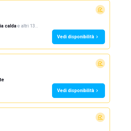
a calda
·
e altri 13…
Vedi disponibilità
te
Vedi disponibilità