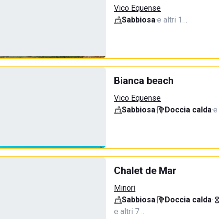
Vico Equense
Sabbiosa
·
e altri 1…
Bianca beach
Vico Equense
Sabbiosa
·
Doccia calda
·
e
Chalet de Mar
Minori
Sabbiosa
·
Doccia calda
·
e altri 7…