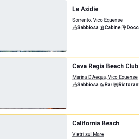
Le Axidie
Sorrento, Vico Equense
Sabbiosa
·
Cabine
·
Docci
Cava Regia Beach Club
Marina D'Aequa, Vico Equense
Sabbiosa
·
Bar
·
Ristoran
California Beach
Vietri sul Mare