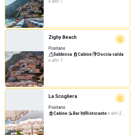
e altri 7…
Zighy Beach
Positano
Sabbiosa
·
Cabine
·
Doccia calda
·
e altri 7…
La Scogliera
Positano
Cabine
·
Bar
·
Ristorante
·
e altri 2…