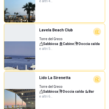
e altri 4…
Lavela Beach Club
Torre del Greco
Sabbiosa
·
Cabine
·
Doccia calda
·
e altri 5…
Lido La Sirenetta
Torre del Greco
Sabbiosa
·
Doccia calda
·
Bar
·
e altri 6…