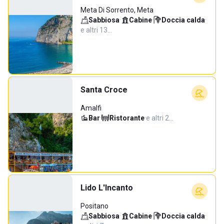
Meta Di Sorrento, Meta
Sabbiosa
·
Cabine
·
Doccia calda
·
e altri 13…
Santa Croce
Amalfi
Bar
·
Ristorante
·
e altri 2…
Lido L'Incanto
Positano
Sabbiosa
·
Cabine
·
Doccia calda
·