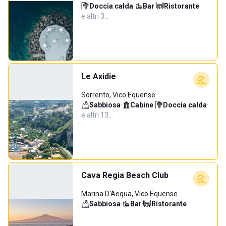
Doccia calda
·
Bar
·
Ristorante
·
e altri 3…
Le Axidie
Sorrento, Vico Equense
Sabbiosa
·
Cabine
·
Doccia calda
·
e altri 13…
Cava Regia Beach Club
Marina D'Aequa, Vico Equense
Sabbiosa
·
Bar
·
Ristorante