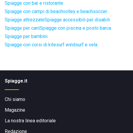
Spiagge con bar e ristorante
Spiagge con campi di beachvolley e beachsoccer
Spiagge attrezzate
Spiagge accessibili per disabili
Spiagge per cani
Spiagge con piscina e posto barca
Spiagge per bambini
Spiagge con corsi di kitesurf windsurf e vela
Spiagge.it
Chi siamo
Magazine
La nostra linea editoriale
Redazione