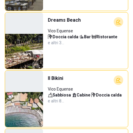
Dreams Beach
Vico Equense
Doccia calda
·
Bar
·
Ristorante
·
e altri 3…
Il Bikini
Vico Equense
Sabbiosa
·
Cabine
·
Doccia calda
·
e altri 8…