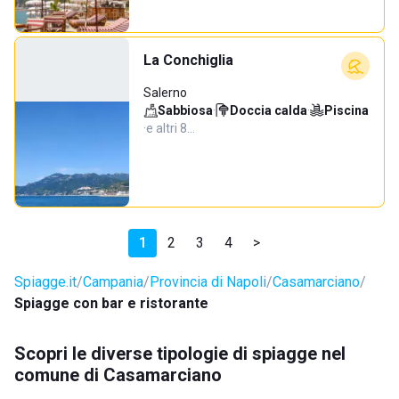
La Conchiglia
Salerno
Sabbiosa
·
Doccia calda
·
Piscina
·
e altri 8…
1
2
3
4
>
Spiagge.it
Campania
Provincia di Napoli
Casamarciano
Spiagge con bar e ristorante
Scopri le diverse tipologie di spiagge nel
comune di Casamarciano