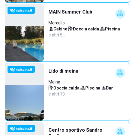
MAIN Summer Club
Mercallo
Cabine
·
Doccia calda
·
Piscina
·
e altri 5…
Lido di meina
Meina
Doccia calda
·
Piscina
·
Bar
·
e altri 10…
Centro sportivo Sandro