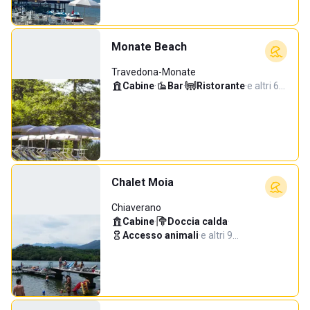
Monate Beach
Travedona-Monate
Cabine
·
Bar
·
Ristorante
·
e altri 6…
Chalet Moia
Chiaverano
Cabine
·
Doccia calda
·
Accesso animali
·
e altri 9…