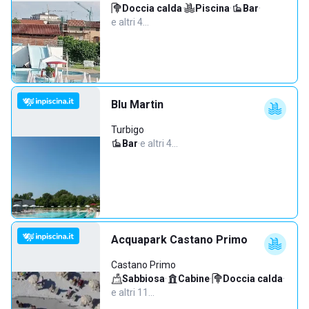
Doccia calda
·
Piscina
·
Bar
·
e altri 4…
Blu Martin
Turbigo
Bar
·
e altri 4…
Acquapark Castano Primo
Castano Primo
Sabbiosa
·
Cabine
·
Doccia calda
·
e altri 11…