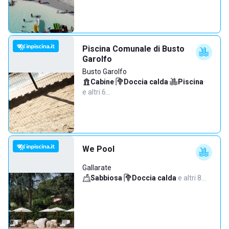
Piscina Comunale di Busto
Garolfo
Busto Garolfo
Cabine
·
Doccia calda
·
Piscina
·
e altri 6…
We Pool
Gallarate
Sabbiosa
·
Doccia calda
·
e altri 8…