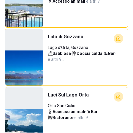
Accesso animali
·
e altri 7…
Lido di Gozzano
Lago d'Orta, Gozzano
Sabbiosa
·
Doccia calda
·
Bar
·
e altri 9…
Luci Sul Lago Orta
Orta San Giulio
Accesso animali
·
Bar
·
Ristorante
·
e altri 9…