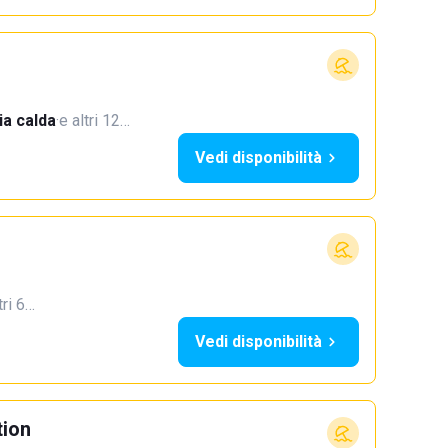
a calda
·
e altri 12…
Vedi disponibilità
tri 6…
Vedi disponibilità
tion