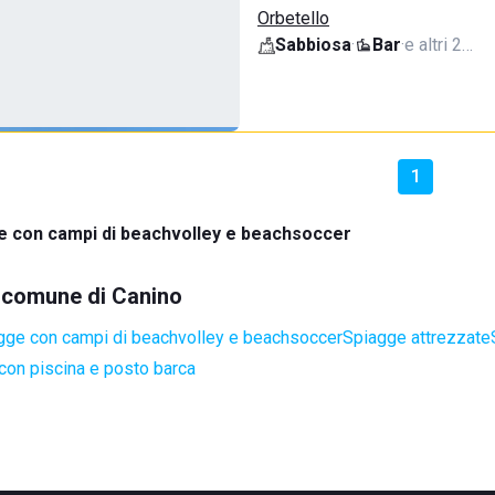
Orbetello
Sabbiosa
·
Bar
·
e altri 2…
1
e con campi di beachvolley e beachsoccer
l comune di Canino
gge con campi di beachvolley e beachsoccer
Spiagge attrezzate
con piscina e posto barca