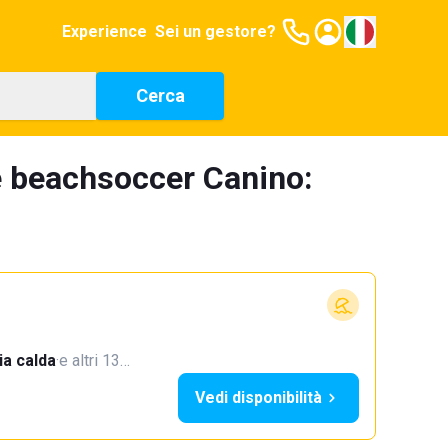
Experience
Sei un gestore?
Cerca
e beachsoccer Canino:
a calda
·
e altri 13…
Vedi disponibilità