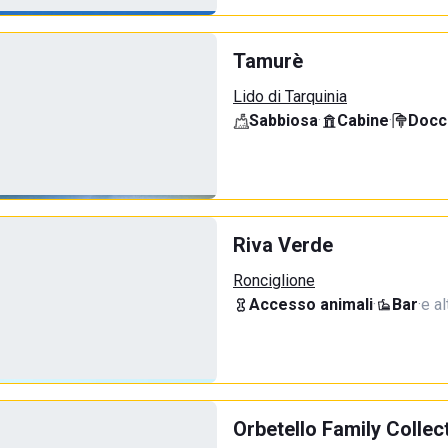
Tamurè
Lido di Tarquinia
Sabbiosa
·
Cabine
·
Docci
Riva Verde
Ronciglione
Accesso animali
·
Bar
·
e al
Orbetello Family Collec