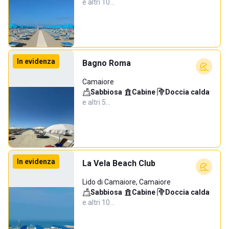
e altri 10…
In evidenza
Bagno Roma
Camaiore
Sabbiosa
·
Cabine
·
Doccia calda
·
e altri 5…
In evidenza
La Vela Beach Club
Lido di Camaiore, Camaiore
Sabbiosa
·
Cabine
·
Doccia calda
·
e altri 10…