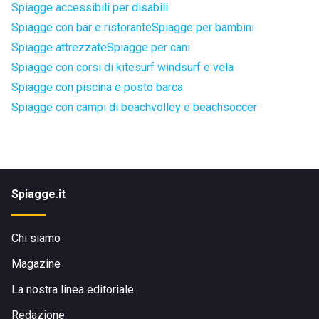
Spiagge accessibili per disabili
Spiagge con bar e ristorante
Spiagge per bambini
Spiagge attrezzate
Spiagge per cani
Spiagge con corsi di kitesurf windsurf e vela
Spiagge con piscina e posto barca
Spiagge con campi di beachvolley e beachsoccer
Spiagge.it
Chi siamo
Magazine
La nostra linea editoriale
Redazione