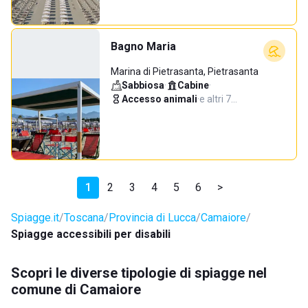
Bagno Maria
Marina di Pietrasanta, Pietrasanta
Sabbiosa
·
Cabine
·
Accesso animali
·
e altri 7…
1
2
3
4
5
6
>
Spiagge.it
Toscana
Provincia di Lucca
Camaiore
Spiagge accessibili per disabili
Scopri le diverse tipologie di spiagge nel
comune di Camaiore