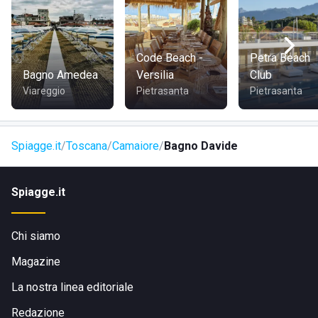
Code Beach -
Petra Beach
Bagno Amedea
Versilia
Club
Viareggio
Pietrasanta
Pietrasanta
Spiagge.it
Toscana
Camaiore
Bagno Davide
Spiagge.it
Chi siamo
Magazine
La nostra linea editoriale
Redazione