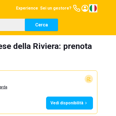
Experience
Sei un gestore?
Cerca
se della Riviera: prenota
arda
Vedi disponibilità