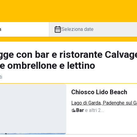
Seleziona date
ge con bar e ristorante Calvage
e ombrellone e lettino
ti
Chiosco Lido Beach
Lago di Garda, Padenghe sul G
Bar
·
e altri 2…