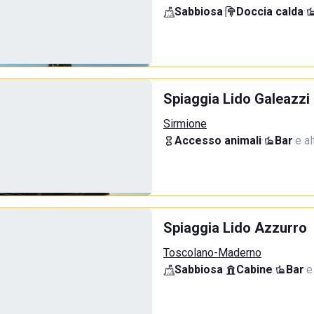
Sabbiosa
·
Doccia calda
·
Spiaggia Lido Galeazzi
Sirmione
Accesso animali
·
Bar
·
e al
Spiaggia Lido Azzurro
Toscolano-Maderno
Sabbiosa
·
Cabine
·
Bar
·
e