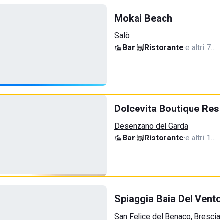
Mokai Beach
Salò
Bar
·
Ristorante
·
e altri 7…
Dolcevita Boutique Res
Desenzano del Garda
Bar
·
Ristorante
·
e altri 1…
Spiaggia Baia Del Vent
San Felice del Benaco, Brescia