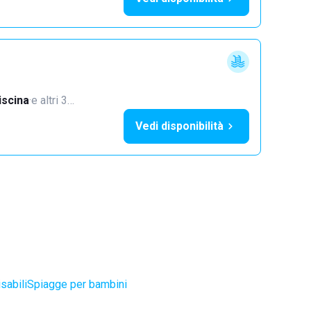
iscina
·
e altri 3…
Vedi disponibilità
sabili
Spiagge per bambini