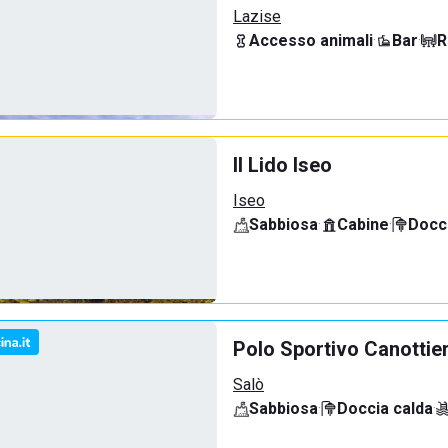
Lazise
Accesso animali
·
Bar
·
R
Il Lido Iseo
Iseo
Sabbiosa
·
Cabine
·
Docci
Polo Sportivo Canottie
Salò
Sabbiosa
·
Doccia calda
·