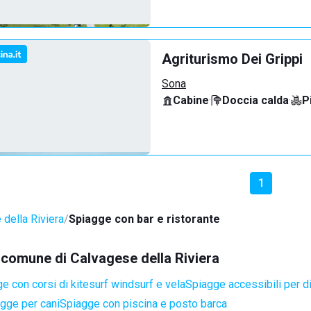
Agriturismo Dei Grippi
Sona
Cabine
·
Doccia calda
·
P
1
della Riviera
Spiagge con bar e ristorante
l comune di Calvagese della Riviera
e con corsi di kitesurf windsurf e vela
Spiagge accessibili per di
gge per cani
Spiagge con piscina e posto barca