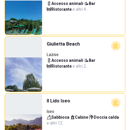
Accesso animali
·
Bar
·
Ristorante
·
e altri 4…
Giulietta Beach
Lazise
Accesso animali
·
Bar
·
Ristorante
·
e altri 2…
Il Lido Iseo
Iseo
Sabbiosa
·
Cabine
·
Doccia calda
·
e altri 12…