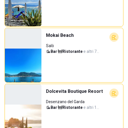
Mokai Beach
Salò
Bar
·
Ristorante
·
e altri 7…
Dolcevita Boutique Resort
Desenzano del Garda
Bar
·
Ristorante
·
e altri 1…