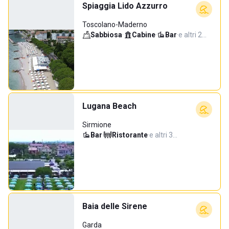
Spiaggia Lido Azzurro
Toscolano-Maderno
Sabbiosa
·
Cabine
·
Bar
·
e altri 2…
Lugana Beach
Sirmione
Bar
·
Ristorante
·
e altri 3…
Baia delle Sirene
Garda